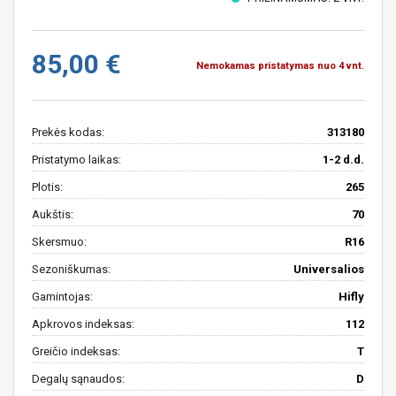
85,00 €
Nemokamas pristatymas nuo 4 vnt.
Prekės kodas:
313180
Pristatymo laikas:
1-2 d.d.
Plotis:
265
Aukštis:
70
Skersmuo:
R16
Sezoniškumas:
Universalios
Gamintojas:
Hifly
Apkrovos indeksas:
112
Greičio indeksas:
T
Degalų sąnaudos:
D