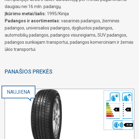
daugiau nei 16 mln. padangų.
Įkūrimo metai/šalis:
1995/Kinija
Padangos ir asortimentas:
vasarinės padangos, žieminės
padangos, universalios padangos, dygliuotos padangos,
automobilių padangos, padangos visureigiams, SUV padangos,
padangos sunkiajam transportui, padangos komerciniam ir žemės
ūkio transportui.
PANAŠIOS PREKĖS
NAUJIENA
D
D
70 dB