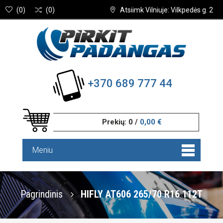
(
0
)
(
0
)
Atsiimk Vilniuje: Vilkpedės g. 2
+370 689 777 44
Prekių:
0
/
0,00 €
Meniu
Pagrindinis
HIFLY AT606 265/70 R16 112T