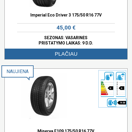
Imperial Eco Driver 3 175/50 R16 77V
45,00 €
SEZONAS: VASARINĖS
PRISTATYMO LAIKAS: 9 D.D.
PLAČIAU
NAUJIENA
D
D
70 dB
Minerva F109 175/50 R16 77V