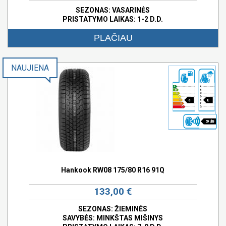
SEZONAS: VASARINĖS
PRISTATYMO LAIKAS: 1-2 D.D.
PLAČIAU
NAUJIENA
e
E
69 dB
Hankook RW08 175/80 R16 91Q
133,00 €
SEZONAS: ŽIEMINĖS
SAVYBĖS:
MINKŠTAS MIŠINYS