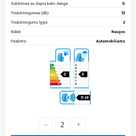
Sukibimas su šlapia kelio danga:
D
Triukšmingumas (dB):
72
Triukšmingumo lygis:
2
Būklė:
Naujos
Paskirtis:
Automobiliams
D
D
72 dB
–
+