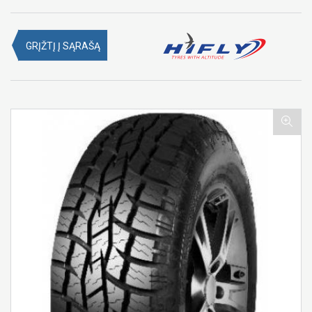
GRĮŽTĮ Į SĄRAŠĄ