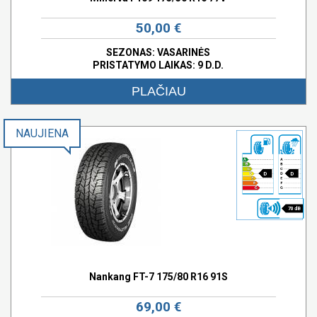
50,00 €
SEZONAS: VASARINĖS
PRISTATYMO LAIKAS: 9 D.D.
PLAČIAU
NAUJIENA
D
D
70 dB
Nankang FT-7 175/80 R16 91S
69,00 €