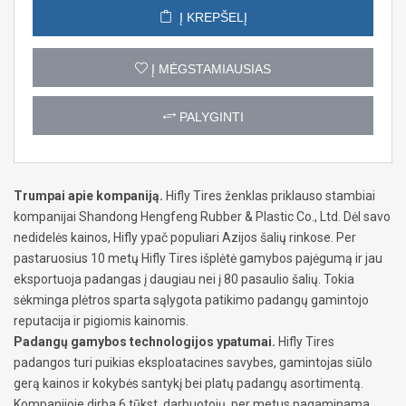
Į KREPŠELĮ
Į MĖGSTAMIAUSIAS
PALYGINTI
Trumpai apie kompaniją.
Hifly Tires ženklas priklauso stambiai
kompanijai Shandong Hengfeng Rubber & Plastic Co., Ltd. Dėl savo
nedidelės kainos, Hifly ypač populiari Azijos šalių rinkose. Per
pastaruosius 10 metų Hifly Tires išplėtė gamybos pajėgumą ir jau
eksportuoja padangas į daugiau nei į 80 pasaulio šalių. Tokia
sėkminga plėtros sparta sąlygota patikimo padangų gamintojo
reputacija ir pigiomis kainomis.
Padangų gamybos technologijos ypatumai.
Hifly Tires
padangos turi puikias eksploatacines savybes, gamintojas siūlo
gerą kainos ir kokybės santykį bei platų padangų asortimentą.
Kompanijoje dirba 6 tūkst. darbuotojų, per metus pagaminama