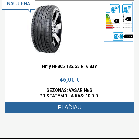
NAUJIENA
c
D
70 dB
Hifly HF805 185/55 R16 83V
46,00 €
SEZONAS: VASARINĖS
PRISTATYMO LAIKAS: 10 D.D.
PLAČIAU