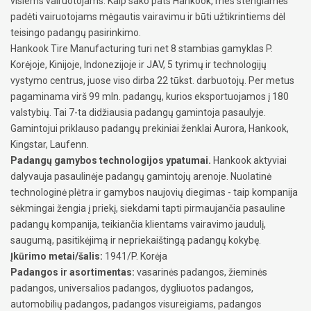
visiems vairuotojams. Kaip sako pats Hankook, mes stengiamės
padėti vairuotojams mėgautis vairavimu ir būti užtikrintiems dėl
teisingo padangų pasirinkimo.
Hankook Tire Manufacturing turi net 8 stambias gamyklas P.
Korėjoje, Kinijoje, Indonezijoje ir JAV, 5 tyrimų ir technologijų
vystymo centrus, juose viso dirba 22 tūkst. darbuotojų. Per metus
pagaminama virš 99 mln. padangų, kurios eksportuojamos į 180
valstybių. Tai 7-ta didžiausia padangų gamintoja pasaulyje.
Gamintojui priklauso padangų prekiniai ženklai Aurora, Hankook,
Kingstar, Laufenn.
Padangų gamybos technologijos ypatumai.
Hankook aktyviai
dalyvauja pasaulinėje padangų gamintojų arenoje. Nuolatinė
technologinė plėtra ir gamybos naujovių diegimas - taip kompanija
sėkmingai žengia į priekį, siekdami tapti pirmaujančia pasauline
padangų kompanija, teikiančia klientams vairavimo jaudulį,
saugumą, pasitikėjimą ir nepriekaištingą padangų kokybę.
Įkūrimo metai/šalis:
1941/P. Korėja
Padangos ir asortimentas:
vasarinės padangos, žieminės
padangos, universalios padangos, dygliuotos padangos,
automobilių padangos, padangos visureigiams, padangos