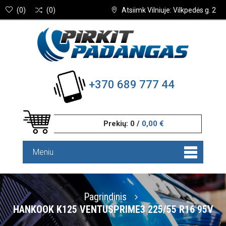
(
0
)
(
0
)
Atsiimk Vilniuje: Vilkpedės g. 2
+370 689 777 44
Prekių:
0
/
0,00 €
Meniu
Pagrindinis
HANKOOK K125 VENTUSPRIME3 225/55 R16 95V