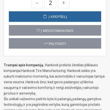
–
+
Į KREPŠELĮ
Į MĖGSTAMIAUSIAS
PALYGINTI
Trumpai apie kompaniją.
Hankook prekinis ženklas pliklauso
kompanijai Hankook Tire Manufacturing. Hankook siekis yra
sukurti malonumo momentą, kai automobilis ir vairuotojas tampa
viena visuma. Hankook žino, kad geros padangos užtikrina
saugumą ir vairavimo komfortą ir netgi atsižvelgia į vairuotojo
įpročius ir asmenybę.
Šis unikali važiavimo patirtis kyla iš pažangių padangų gamybos
technologijų ir yra pagrindinė vertybė, kurią gamintojas pristato