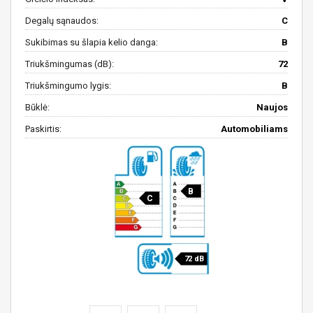
Degalų sąnaudos:
C
Sukibimas su šlapia kelio danga:
B
Triukšmingumas (dB):
72
Triukšmingumo lygis:
B
Būklė:
Naujos
Paskirtis:
Automobiliams
B
C
72 dB