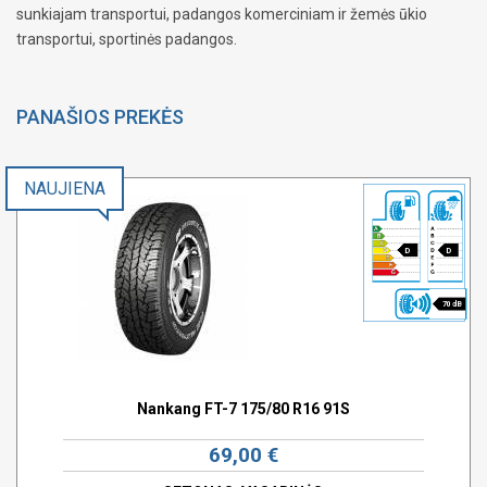
sunkiajam transportui, padangos komerciniam ir žemės ūkio
transportui, sportinės padangos.
PANAŠIOS PREKĖS
NAUJIENA
D
D
70 dB
Nankang FT-7 175/80 R16 91S
69,00 €