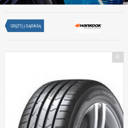
GRĮŽTĮ Į SĄRAŠĄ