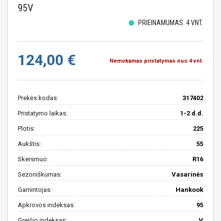
95V
PRIEINAMUMAS: 4 VNT.
124,00 €
Nemokamas pristatymas nuo 4 vnt.
Prekės kodas:
317402
Pristatymo laikas:
1-2 d.d.
Plotis:
225
Aukštis:
55
Skersmuo:
R16
Sezoniškumas:
Vasarinės
Gamintojas:
Hankook
Apkrovos indeksas:
95
Greičio indeksas:
V