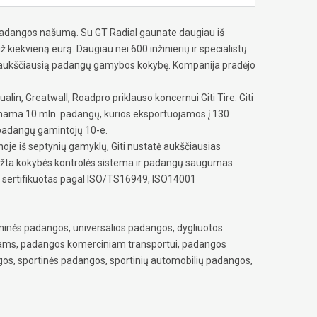
e padangos našumą. Su GT Radial gaunate daugiau iš
ž kiekvieną eurą. Daugiau nei 600 inžinierių ir specialistų
a aukščiausią padangų gamybos kokybę. Kompanija pradėjo
alin, Greatwall, Roadpro priklauso koncernui Giti Tire. Giti
inama 10 mln. padangų, kurios eksportuojamos į 130
 padangų gamintojų 10-e.
oje iš septynių gamyklų, Giti nustatė aukščiausias
žta kokybės kontrolės sistema ir padangų saugumas
as sertifikuotas pagal ISO/TS16949, ISO14001
inės padangos, universalios padangos, dygliuotos
iams, padangos komerciniam transportui, padangos
os, sportinės padangos, sportinių automobilių padangos,