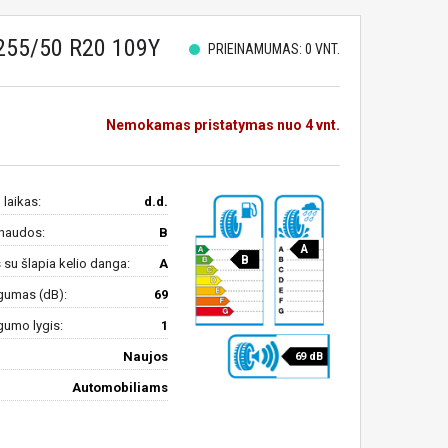
255/50 R20 109Y
PRIEINAMUMAS: 0 VNT.
Nemokamas pristatymas nuo 4 vnt.
 laikas:
d.d.
naudos:
B
A
B
su šlapia kelio danga:
A
gumas (dB):
69
gumo lygis:
1
Naujos
69 dB
Automobiliams