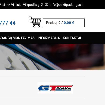
Atsiimk Vilniuje: Vilkpedės g. 2
info@pirkitpadangas.lt
777 44
Prekių:
0
/
0,00 €
ADANGŲ MONTAVIMAS
INFORMACIJA
KONTAKTAI