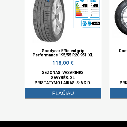
B
B
70 dB
Goodyear Efficientgrip
Cont
Performance 195/55 R20 95H XL
118,00 €
SEZONAS: VASARINĖS
SAVYBĖS:
XL
PRISTATYMO LAIKAS: 3-6 D.D.
PRI
PLAČIAU