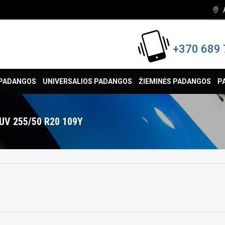
+370 689 
 PADANGOS
UNIVERSALIOS PADANGOS
ŽIEMINĖS PADANGOS
P
UV 255/50 R20 109Y