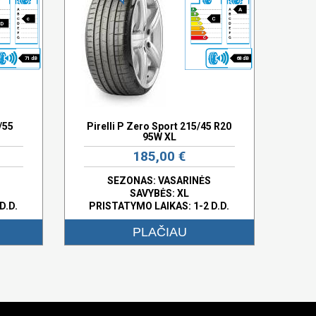
A
c
C
D
71 dB
68 dB
/55
Pirelli P Zero Sport 215/45 R20
95W XL
185,00 €
SEZONAS: VASARINĖS
SAVYBĖS:
XL
D.D.
PRISTATYMO LAIKAS: 1-2 D.D.
PLAČIAU