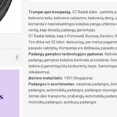
Trumpai apie kompaniją.
GT Radial šūkis - patirkit
kiekvieno kelio, kiekvieno važiavimo, kiekvieną dieną, u
komanda ir nepriekaištingos kokybės įranga užtikrin
verslą, kaip dviračių padangų gamintojas.
GT Radial žeklas, kaip ir Primewell, Runway, Dextero, Hu
Tire dirba net 32 tūkst. darbuotojų, per metus pagam
pasaulio valstybių. Kompanija yra didžiausių pasaulio
Padangų gamybos technologijos ypatumai.
Kiekvien
padangų gamybos kokybės kontrolės procedūras. Grie
išskiria šį gamintoją kitų konkurentų tarpe. Gamintoj
reikalavimus.
Įkūrimo metai/šalis:
1951/Singapūras
Padangos ir asortimentas:
vasarinės padangos, žiem
padangos, automobilių padangos, padangos visureig
žemės ūkio transportui, prabangių automobilių padang
motociklų padangos, autobusų padangos.