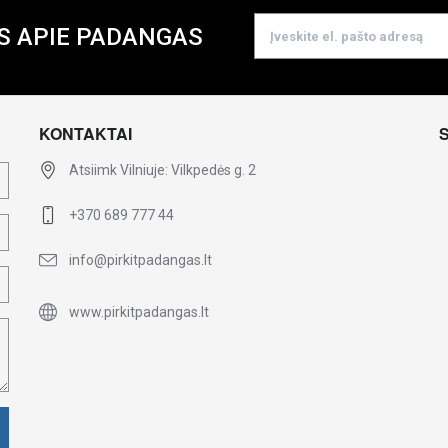
S APIE PADANGAS
KONTAKTAI
Atsiimk Vilniuje: Vilkpedės g. 2
+370 689 777 44
info@pirkitpadangas.lt
www.pirkitpadangas.lt