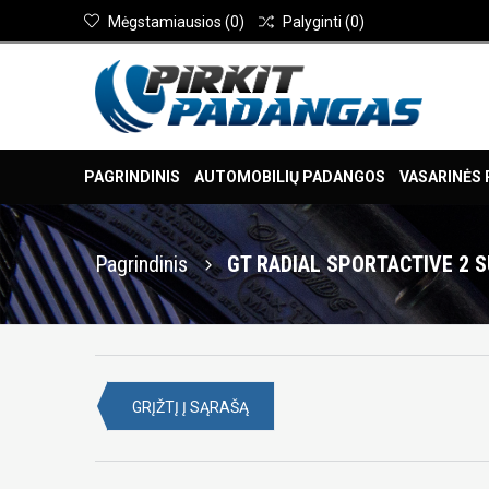
Mėgstamiausios
(
0
)
Palyginti
(
0
)
PAGRINDINIS
AUTOMOBILIŲ PADANGOS
VASARINĖS
Pagrindinis
GT RADIAL SPORTACTIVE 2 S
GRĮŽTĮ Į SĄRAŠĄ