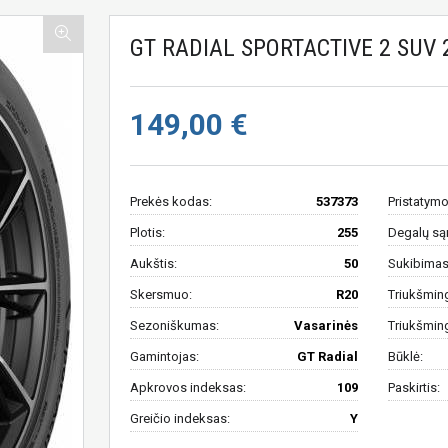
GT RADIAL SPORTACTIVE 2 SUV 
149,00 €
Prekės kodas:
537373
Pristatymo
Plotis:
255
Degalų są
Aukštis:
50
Sukibimas 
Skersmuo:
R20
Triukšmin
Sezoniškumas:
Vasarinės
Triukšmin
Gamintojas:
GT Radial
Būklė:
Apkrovos indeksas:
109
Paskirtis:
Greičio indeksas:
Y