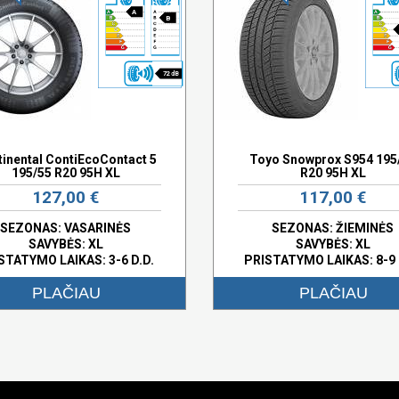
A
B
72 dB
inental ContiEcoContact 5
Toyo Snowprox S954 195
195/55 R20 95H XL
R20 95H XL
127,00 €
117,00 €
SEZONAS: VASARINĖS
SEZONAS: ŽIEMINĖS
SAVYBĖS:
XL
SAVYBĖS:
XL
STATYMO LAIKAS: 3-6 D.D.
PRISTATYMO LAIKAS: 8-9 
PLAČIAU
PLAČIAU