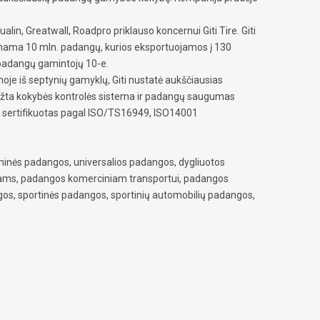
alin, Greatwall, Roadpro priklauso koncernui Giti Tire. Giti
inama 10 mln. padangų, kurios eksportuojamos į 130
 padangų gamintojų 10-e.
oje iš septynių gamyklų, Giti nustatė aukščiausias
žta kokybės kontrolės sistema ir padangų saugumas
as sertifikuotas pagal ISO/TS16949, ISO14001
inės padangos, universalios padangos, dygliuotos
iams, padangos komerciniam transportui, padangos
os, sportinės padangos, sportinių automobilių padangos,