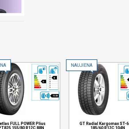
ENA
NAUJIENA
B
D
72 dB
etlas FULL POWER Plius
GT Radial Kargomax ST-
PT825 155/80 R12C 88N
185/60 R12C 104N