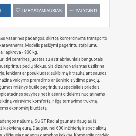
Į
Į MĖGSTAMIAUSIAS
PALYGINTI
sės vasarinės padangos, skirtos komercinėms transporto
 karavanams. Modelis pasižymi pagerintu stabilumu,
li apkrova - 900 kg.
uri dvi centrines juostas su aštriabriauniais banguotais
i sustiprintus pečių blokus. Šis dizaino variantas užtikrina
je, lenkiant ar posūkiuose; sukibimą ir trauką ant sausos
umažina valdymo praradimo ar šoninio slydimo pavojų.
gumos mišinys butilo pagrindu su specialiais priedais,
sploatacines savybes net ir esant didelėms nuolatinėms
iktiną vairavimo komfortą ir ilgą tarnavimo trukmę.
iems ekonominį biudžetą.
e padangos našumą. Su GT Radial gaunate daugiau iš
ž kiekvieną eurą. Daugiau nei 600 inžinierių ir specialistų
a aukščiausią padangų gamybos kokybę. Kompanija pradėjo