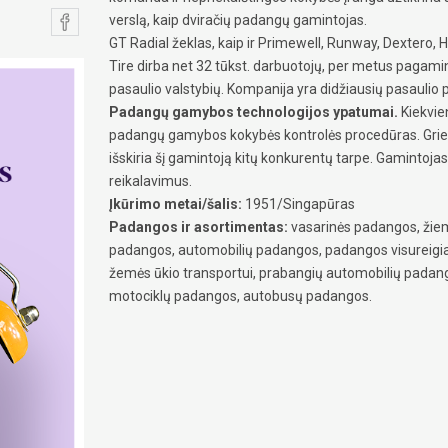
verslą, kaip dviračių padangų gamintojas.
GT Radial žeklas, kaip ir Primewell, Runway, Dextero, Hu
Tire dirba net 32 tūkst. darbuotojų, per metus pagam
pasaulio valstybių. Kompanija yra didžiausių pasaulio
Padangų gamybos technologijos ypatumai.
Kiekvien
padangų gamybos kokybės kontrolės procedūras. Grie
išskiria šį gamintoją kitų konkurentų tarpe. Gamintoj
reikalavimus.
Įkūrimo metai/šalis:
1951/Singapūras
Padangos ir asortimentas:
vasarinės padangos, žiem
padangos, automobilių padangos, padangos visureig
žemės ūkio transportui, prabangių automobilių padang
motociklų padangos, autobusų padangos.