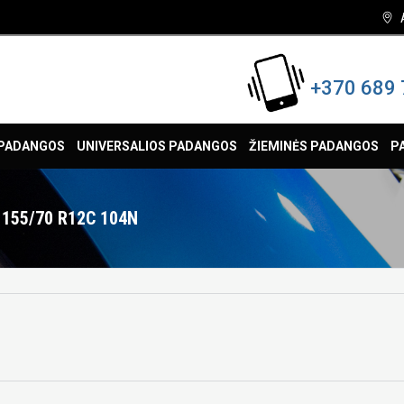
+370 689 
 PADANGOS
UNIVERSALIOS PADANGOS
ŽIEMINĖS PADANGOS
P
 155/70 R12C 104N