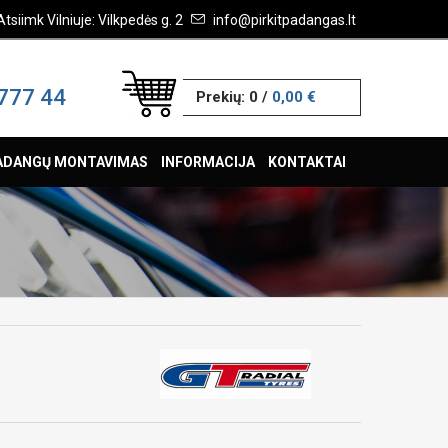
Atsiimk Vilniuje: Vilkpedės g. 2
info@pirkitpadangas.lt
777 44
Prekių:
0
/
0,00 €
ADANGŲ MONTAVIMAS
INFORMACIJA
KONTAKTAI