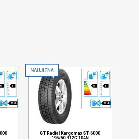
NAUJIENA
C
c
C
c
70 dB
70 dB
6000
GT Radial Kargomax ST-6000
195/60 R12C 104N