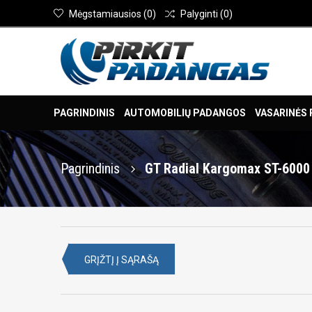
Mėgstamiausios
(
0
)
Palyginti
(
0
)
PAGRINDINIS
AUTOMOBILIŲ PADANGOS
VASARINĖS
Pagrindinis
GT Radial Kargomax ST-6000
GRĮŽTĮ Į SĄRAŠĄ