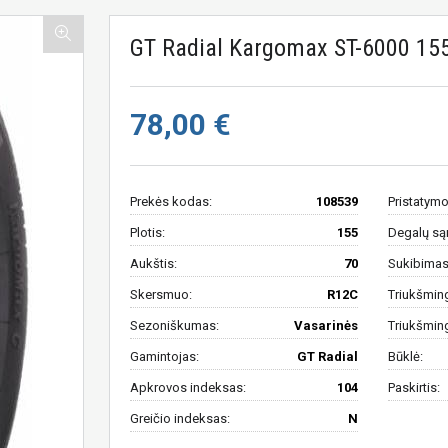
GT Radial Kargomax ST-6000 15
78,00 €
Prekės kodas:
108539
Pristatymo
Plotis:
155
Degalų są
Aukštis:
70
Sukibimas 
Skersmuo:
R12C
Triukšmin
Sezoniškumas:
Vasarinės
Triukšmin
Gamintojas:
GT Radial
Būklė:
Apkrovos indeksas:
104
Paskirtis:
Greičio indeksas:
N