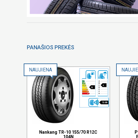
PANAŠIOS PREKĖS
NAUJIENA
NAUJI
c
D
72 dB
Nankang TR-10 155/70 R12C
P
104N