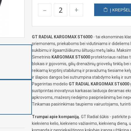
–
+
Į KREPŠEL
GT RADIAL KARGOMAX ST6000
- tai ekonominės kla
priemonėms, priekaboms bei vidutiniams ir dideliems
sukibimu ir ilgaamžiškumu šiltuoju metų laiku. Maksima
Simetrinis
KARGOMAX ST6000
protektoriaus raštas t
blokais ir įpjovomis, gilių drenažinių griovelių tinklą be
reikiamą kryptinį stabilumą ir pravažumą tiesiame kely
ir šlapios dangos bei sutrumpina stabdymo kelią ir s
Pagerintas modelio
GT RADIAL KARGOMAX ST6000
sustiprintas inovatyvus karkasas laiduoja deramas ek
apkrovoms, mažesnį riedėjimo pasipriešinimą bei nepe
Tinkamas pasirinkimas taupiems vairuotojams, turint
Trumpai apie kompaniją.
GT Radial šūkis - patirkit
kiekvieno kelio, kiekvieno važiavimo, kiekvieną dieną, u
komanda ir nepriekaištingos kokybės įranga užtikrin