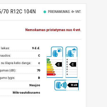
5/70 R12C 104N
PRIEINAMUMAS: 4+ VNT.
Nemokamas pristatymas nuo 4 vnt.
 laikas:
9 d.d.
naudos:
C
su šlapia kelio danga:
c
C
C
gumas (dB):
70
gumo lygis:
B
Naujos
70 dB
Mikroautobusams