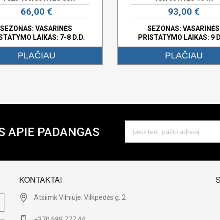
66,00 €
93,00 €
SEZONAS: VASARINĖS
SEZONAS: VASARINĖS
STATYMO LAIKAS: 7-8 D.D.
PRISTATYMO LAIKAS: 9 D
PLAČIAU
PLAČIAU
S APIE PADANGAS
KONTAKTAI
Atsiimk Vilniuje: Vilkpedės g. 2
+370 689 777 44