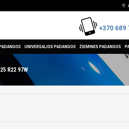
+370 689 
 PADANGOS
UNIVERSALIOS PADANGOS
ŽIEMINĖS PADANGOS
P
/25 R22 97W