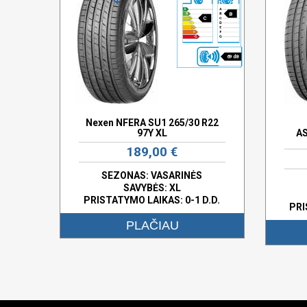
B
C
69 dB
Nexen NFERA SU1 265/30 R22
97Y XL
AS
189,00 €
SEZONAS: VASARINĖS
SAVYBĖS:
XL
PRISTATYMO LAIKAS: 0-1 D.D.
PRI
PLAČIAU