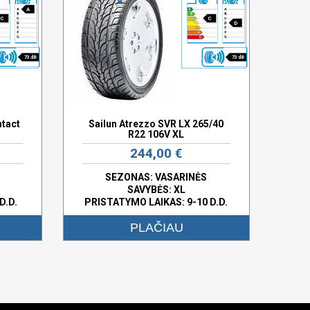
A
C
C
D
73 dB
73 dB
ntact
Sailun Atrezzo SVR LX 265/40
R22 106V XL
244,00 €
SEZONAS: VASARINĖS
SAVYBĖS:
XL
D.D.
PRISTATYMO LAIKAS: 9-10 D.D.
PLAČIAU