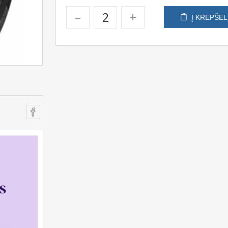
–
+
Į KREPŠEL