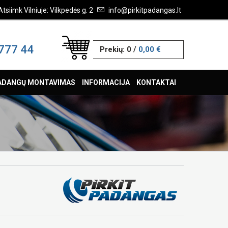
Atsiimk Vilniuje: Vilkpedės g. 2
info@pirkitpadangas.lt
777 44
Prekių:
0
/
0,00 €
ADANGŲ MONTAVIMAS
INFORMACIJA
KONTAKTAI