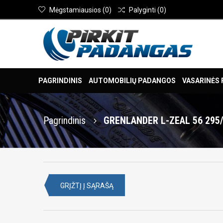
Mėgstamiausios
(
0
)
Palyginti
(
0
)
PAGRINDINIS
AUTOMOBILIŲ PADANGOS
VASARINĖS
Pagrindinis
GRENLANDER L-ZEAL 56 295
GRĮŽTĮ Į SĄRAŠĄ