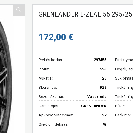
GRENLANDER L-ZEAL 56 295/25
172,00 €
Prekės kodas:
297455
Pristatymo
Plotis:
295
Degalų są
Aukštis:
25
Sukibimas 
Skersmuo:
R22
Triukšmin
Sezoniškumas:
Vasarinės
Triukšmin
Gamintojas:
GRENLANDER
Būklė:
Apkrovos indeksas:
97
Paskirtis:
Greičio indeksas:
W