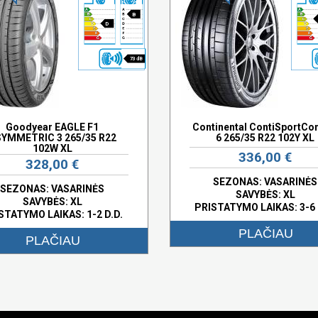
B
D
73 dB
Goodyear EAGLE F1
Continental ContiSportCo
YMMETRIC 3 265/35 R22
6 265/35 R22 102Y XL
102W XL
336,00 €
328,00 €
SEZONAS: VASARINĖS
SEZONAS: VASARINĖS
SAVYBĖS:
XL
SAVYBĖS:
XL
PRISTATYMO LAIKAS: 3-6 
STATYMO LAIKAS: 1-2 D.D.
PLAČIAU
PLAČIAU