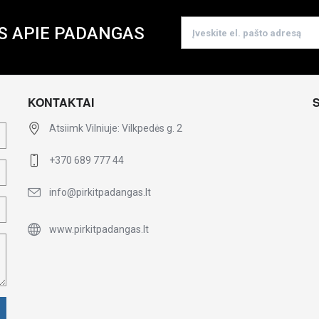
S APIE PADANGAS
KONTAKTAI
Atsiimk Vilniuje: Vilkpedės g. 2
+370 689 777 44
info@pirkitpadangas.lt
www.pirkitpadangas.lt