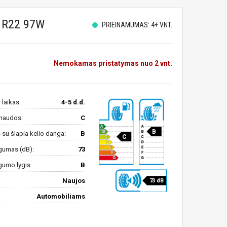
 R22 97W
PRIEINAMUMAS: 4+ VNT.
Nemokamas pristatymas nuo 2 vnt.
 laikas:
4-5 d.d.
naudos:
C
B
su šlapia kelio danga:
B
C
gumas (dB):
73
gumo lygis:
B
Naujos
73 dB
Automobiliams