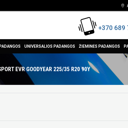
+370 689 
 PADANGOS
UNIVERSALIOS PADANGOS
ŽIEMINĖS PADANGOS
P
PORT EVR GOODYEAR 225/35 R20 90Y