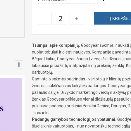
–
+
Į KREPŠEL
Trumpai apie kompaniją.
Goodyear sėkmės ir aukšti 
nuolat tobulėti ir diegti naujoves. Kompanija pavadin
Bėgant laikui, Goodyear išaugo į vieną iš didžiausių p
labiausiai pripažintų ir atpažįstamų prekinių ženklų. K
darbuotojų.
Gamintojo sėkmės pagrindas - vartotojų ir klientų pozity
žinoma, aukščiausios kokybės padangos. Goodyear ga
pasaulio šalyje. Ji vykdo marketingo veiklą ir aktyvią 
ženklas Goodyear priklauso vienai didžiausių pasauli
priklauso padangų prekiniai ženklai Debica, Douglas, D
Tires ir kt.
Padangų gamybos technologijos ypatumai.
Goodyea
šiuolaikinis vairuotojas, - nuo novatoriškų technologij