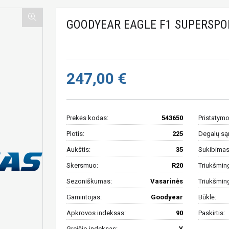
GOODYEAR EAGLE F1 SUPERSPOR
247,00 €
Prekės kodas:
543650
Pristatymo
Plotis:
225
Degalų są
Aukštis:
35
Sukibimas 
Skersmuo:
R20
Triukšmin
Sezoniškumas:
Vasarinės
Triukšmin
Gamintojas:
Goodyear
Būklė:
Apkrovos indeksas:
90
Paskirtis:
Greičio indeksas:
Y