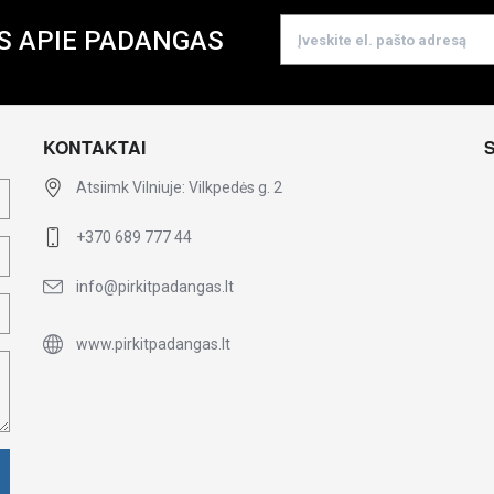
S APIE PADANGAS
KONTAKTAI
Atsiimk Vilniuje: Vilkpedės g. 2
+370 689 777 44
info@pirkitpadangas.lt
www.pirkitpadangas.lt