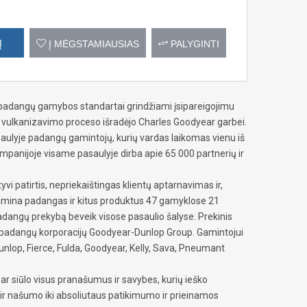
Į
Į MĖGSTAMIAUSIAS
PALYGINTI
padangų gamybos standartai grindžiami įsipareigojimu
ta vulkanizavimo proceso išradėjo Charles Goodyear garbei.
asaulyje padangų gamintojų, kurių vardas laikomas vienu iš
ompanijoje visame pasaulyje dirba apie 65 000 partnerių ir
vi patirtis, nepriekaištingas klientų aptarnavimas ir,
mina padangas ir kitus produktus 47 gamyklose 21
padangų prekybą beveik visose pasaulio šalyse. Prekinis
o padangų korporacijų Goodyear-Dunlop Group. Gamintojui
unlop, Fierce, Fulda, Goodyear, Kelly, Sava, Pneumant
r siūlo visus pranašumus ir savybes, kurių ieško
ų ir našumo iki absoliutaus patikimumo ir prieinamos