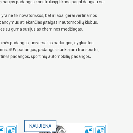
ną naujos padangos konstrukciją tikrina pagal daugiau nei
yra ne tik novatoriškos, bet ir labai gerai vertinamos
bandymus atliekančias įstaigas ir automobilių klubus.
rties su guma susijusias chemines medžiagas.
inės padangos, universalios padangos, dygliuotos
ams, SUV padangos, padangos sunkiajam transportui,
tinės padangos, sportinių automobilių padangos,
NAUJIENA