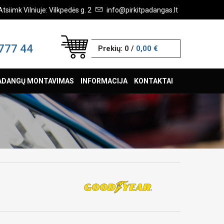
Atsiimk Vilniuje: Vilkpedės g. 2
info@pirkitpadangas.lt
777 44
Prekių:
0
/
0,00 €
ADANGŲ MONTAVIMAS
INFORMACIJA
KONTAKTAI