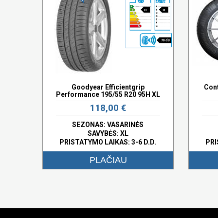
B
B
70 dB
Goodyear Efficientgrip
Cont
Performance 195/55 R20 95H XL
118,00 €
SEZONAS: VASARINĖS
SAVYBĖS:
XL
PRISTATYMO LAIKAS: 3-6 D.D.
PRI
PLAČIAU