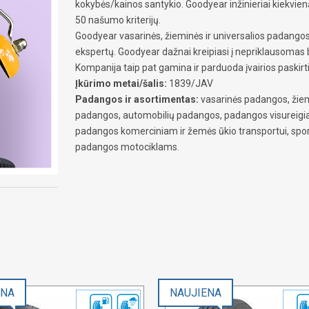
kokybės/kainos santykio. Goodyear inžinieriai kiekvie
50 našumo kriterijų.
Goodyear vasarinės, žieminės ir universalios padangos 
ekspertų. Goodyear dažnai kreipiasi į nepriklausomas 
Kompanija taip pat gamina ir parduoda įvairios paski
Įkūrimo metai/šalis:
1839/JAV
Padangos ir asortimentas:
vasarinės padangos, žiem
padangos, automobilių padangos, padangos visureigi
padangos komerciniam ir žemės ūkio transportui, spor
padangos motociklams.
ENA
NAUJIENA