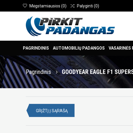
Mėgstamiausios
(
0
)
Palyginti
(
0
)
PAGRINDINIS
AUTOMOBILIŲ PADANGOS
VASARINĖS
Pagrindinis
GOODYEAR EAGLE F1 SUPERS
GRĮŽTĮ Į SĄRAŠĄ