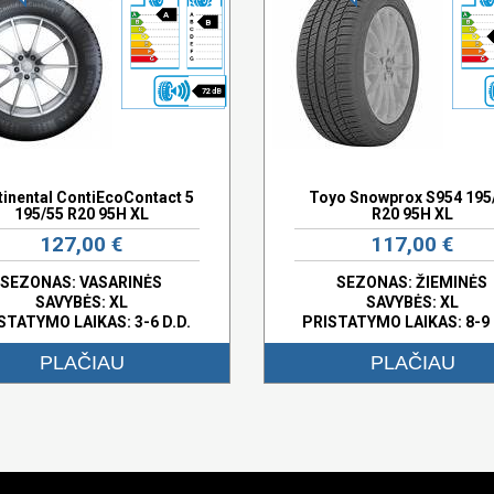
A
B
72 dB
inental ContiEcoContact 5
Toyo Snowprox S954 195
195/55 R20 95H XL
R20 95H XL
127,00 €
117,00 €
SEZONAS: VASARINĖS
SEZONAS: ŽIEMINĖS
SAVYBĖS:
XL
SAVYBĖS:
XL
STATYMO LAIKAS: 3-6 D.D.
PRISTATYMO LAIKAS: 8-9 
PLAČIAU
PLAČIAU