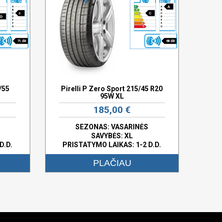
A
c
C
D
71 dB
68 dB
/55
Pirelli P Zero Sport 215/45 R20
95W XL
185,00 €
SEZONAS: VASARINĖS
SAVYBĖS:
XL
D.D.
PRISTATYMO LAIKAS: 1-2 D.D.
PLAČIAU