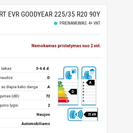
T EVR GOODYEAR 225/35 R20 90Y
PRIEINAMUMAS: 4+ VNT.
Nemokamas pristatymas nuo 2 vnt.
 laikas:
3-6 d.d.
naudos:
D
A
su šlapia kelio danga:
A
D
gumas (dB):
72
gumo lygis:
2
Naujos
72 dB
Automobiliams