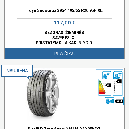
Toyo Snowprox S954 195/55 R20 95H XL
117,00 €
SEZONAS: ŽIEMINĖS
SAVYBĖS:
XL
PRISTATYMO LAIKAS: 8-9 D.D.
PLAČIAU
NAUJIENA
A
C
68 dB
Pirelli P Zero Sport 215/45 R20 95W XL