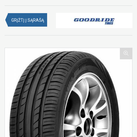
GRĮŽTĮ Į SĄRAŠĄ