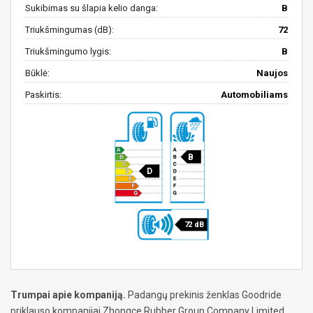
Sukibimas su šlapia kelio danga:
B
Triukšmingumas (dB):
72
Triukšmingumo lygis:
B
Būklė:
Naujos
Paskirtis:
Automobiliams
B
D
72 dB
Trumpai apie kompaniją.
Padangų prekinis ženklas Goodride
priklauso kompanijai Zhongce Rubber Group Company Limited