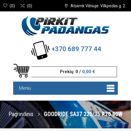
(
0
)
(
0
)
Atsiimk Vilniuje: Vilkpedės g. 2
+370 689 777 44
Prekių:
0
/
0,00 €
Meniu
Pagrindinis
GOODRIDE SA37 225/35 R20 90W