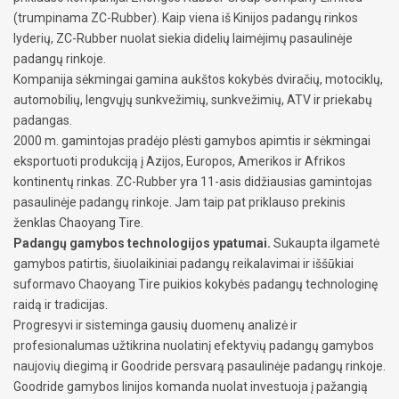
(trumpinama ZC-Rubber). Kaip viena iš Kinijos padangų rinkos
lyderių, ZC-Rubber nuolat siekia didelių laimėjimų pasaulinėje
padangų rinkoje.
Kompanija sėkmingai gamina aukštos kokybės dviračių, motociklų,
automobilių, lengvųjų sunkvežimių, sunkvežimių, ATV ir priekabų
padangas.
2000 m. gamintojas pradėjo plėsti gamybos apimtis ir sėkmingai
eksportuoti produkciją į Azijos, Europos, Amerikos ir Afrikos
kontinentų rinkas. ZC-Rubber yra 11-asis didžiausias gamintojas
pasaulinėje padangų rinkoje. Jam taip pat priklauso prekinis
ženklas Chaoyang Tire.
Padangų gamybos technologijos ypatumai.
Sukaupta ilgametė
gamybos patirtis, šiuolaikiniai padangų reikalavimai ir iššūkiai
suformavo Chaoyang Tire puikios kokybės padangų technologinę
raidą ir tradicijas.
Progresyvi ir sisteminga gausių duomenų analizė ir
profesionalumas užtikrina nuolatinį efektyvių padangų gamybos
naujovių diegimą ir Goodride persvarą pasaulinėje padangų rinkoje.
Goodride gamybos linijos komanda nuolat investuoja į pažangią