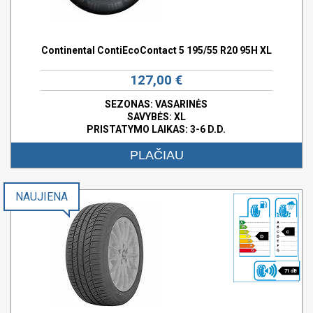
Continental ContiEcoContact 5 195/55 R20 95H XL
127,00 €
SEZONAS: VASARINĖS
SAVYBĖS:
XL
PRISTATYMO LAIKAS: 3-6 D.D.
PLAČIAU
NAUJIENA
c
D
71 dB