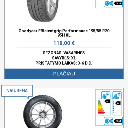
70 dB
Goodyear Efficientgrip Performance 195/55 R20
95H XL
118,00 €
SEZONAS: VASARINĖS
SAVYBĖS:
XL
PRISTATYMO LAIKAS: 3-6 D.D.
PLAČIAU
NAUJIENA
A
B
72 dB