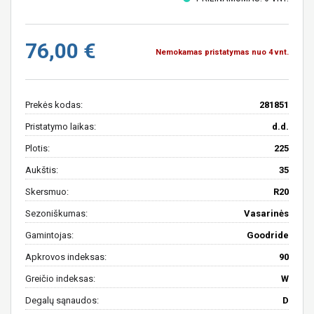
76,00 €
Nemokamas pristatymas nuo 4 vnt.
Prekės kodas:
281851
Pristatymo laikas:
d.d.
Plotis:
225
Aukštis:
35
Skersmuo:
R20
Sezoniškumas:
Vasarinės
Gamintojas:
Goodride
Apkrovos indeksas:
90
Greičio indeksas:
W
Degalų sąnaudos:
D