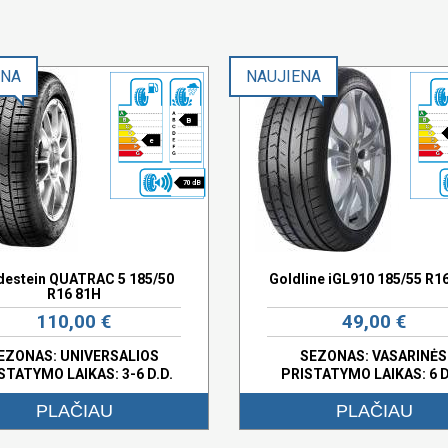
ENA
NAUJIENA
B
e
70 dB
destein QUATRAC 5 185/50
Goldline iGL910 185/55 R1
R16 81H
110,00 €
49,00 €
EZONAS: UNIVERSALIOS
SEZONAS: VASARINĖS
STATYMO LAIKAS: 3-6 D.D.
PRISTATYMO LAIKAS: 6 D
PLAČIAU
PLAČIAU