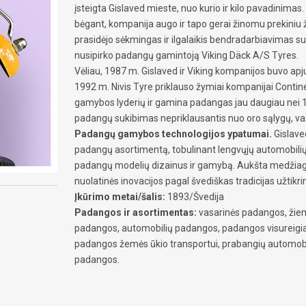
įsteigta Gislaved mieste, nuo kurio ir kilo pavadinimas. J
bėgant, kompanija augo ir tapo gerai žinomu prekiniu 
prasidėjo sėkmingas ir ilgalaikis bendradarbiavimas s
nusipirko padangų gamintoją Viking Däck A/S Tyres.
Vėliau, 1987 m. Gislaved ir Viking kompanijos buvo apj
1992 m. Nivis Tyre priklauso žymiai kompanijai Contin
gamybos lyderių ir gamina padangas jau daugiau nei 
padangų sukibimas nepriklausantis nuo oro sąlygų, va
Padangų gamybos technologijos ypatumai.
Gislaved
padangų asortimentą, tobulinant lengvųjų automobilių
padangų modelių dizainus ir gamybą. Aukšta medžiagų
nuolatinės inovacijos pagal švediškas tradicijas užtikri
Įkūrimo metai/šalis:
1893/Švedija
Padangos ir asortimentas:
vasarinės padangos, žiem
padangos, automobilių padangos, padangos visureig
padangos žemės ūkio transportui, prabangių automobi
padangos.