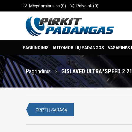
Mėgstamiausios
(
0
)
Palyginti
(
0
)
PAGRINDINIS
AUTOMOBILIŲ PADANGOS
VASARINĖS
Pagrindinis
GISLAVED ULTRA*SPEED 2 21
GRĮŽTĮ Į SĄRAŠĄ