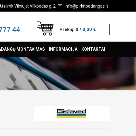
Atsiimk Vilniuje: Vilkpedės g. 2
info@pirkitpadangas.lt
777 44
Prekių:
0
/
0,00 €
ADANGŲ MONTAVIMAS
INFORMACIJA
KONTAKTAI