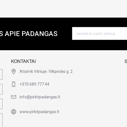
S APIE PADANGAS
KONTAKTAI
Atsiimk Vilniuje: Vilkpedės g. 2
+370 689 777 44
info@pirkitpadangas.lt
www.pirkitpadangas.lt