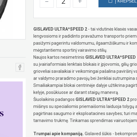
–
+
Į KREPŠEL
GISLAVED ULTRA*SPEED 2
- tai vidutinės klasės va
lengvosioms ir padidinto pravažumo transporto pri
pasižymi pagerintu valdomumu, ilgaamžiškumu ir komfo
mėgstantiems sportinį vairavimo stilių.
Naujos kartos nesimetrinis
GISLAVED ULTRA*SPEED 
su įvairiaformiais lenktais blokais ir įpjovomis, gilių gr
grioveliai savalaikiai ir veiksmingai pašalina paviršinį
ar valdymo praradimo pavojų bei ženkliai sutrumpina s
Smailiakampiai blokai centrinėje dalyje užtikrina pagi
kelyje, posūkiuose ar darant staigų manevrą.
Šiuolaikinis padangos
GISLAVED ULTRA*SPEED 2
pro
mišinys su specialiomis priemaišomis laiduoja tolygų 
pagirtinas saugumo ir eksploatacines savybes; turi ma
tarnavimo trukmę. Tinkamas sprendimas vairuotojams,
Trumpai apie kompaniją.
Gislaved šūkis - bekomprom