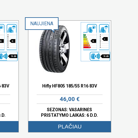
NAUJIENA
c
D
D
D
70 dB
70 dB
6 83V
Hifly HF805 185/55 R16 83V
46,00 €
SEZONAS: VASARINĖS
.D.
PRISTATYMO LAIKAS: 6 D.D.
PLAČIAU