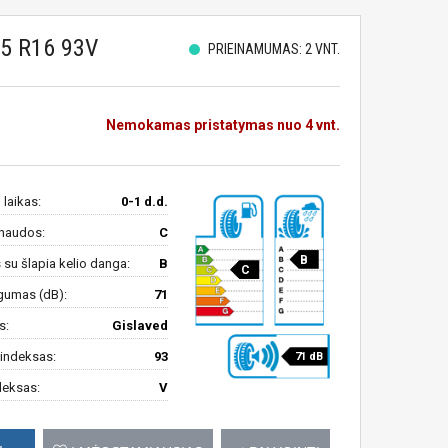
5 R16 93V
PRIEINAMUMAS: 2 VNT.
Nemokamas pristatymas nuo 4 vnt.
 laikas:
0-1 d.d.
naudos:
C
B
su šlapia kelio danga:
B
C
gumas (dB):
71
s:
Gislaved
indeksas:
93
71 dB
deksas:
V