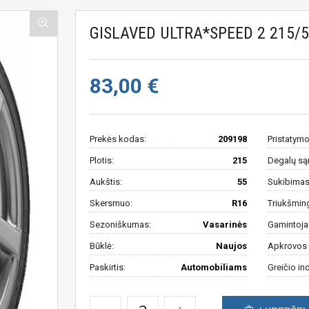
GISLAVED ULTRA*SPEED 2 215/5
83,00 €
Prekės kodas:
209198
Pristatymo
Plotis:
215
Degalų są
Aukštis:
55
Sukibimas 
Skersmuo:
R16
Triukšmin
Sezoniškumas:
Vasarinės
Gamintoja
Būklė:
Naujos
Apkrovos 
Paskirtis:
Automobiliams
Greičio in