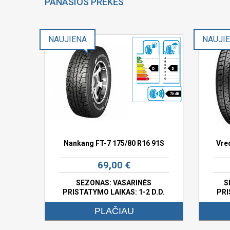
PANAŠIOS PREKĖS
NAUJIENA
NAUJI
D
D
70 dB
Nankang FT-7 175/80 R16 91S
Vre
69,00 €
SEZONAS: VASARINĖS
S
PRISTATYMO LAIKAS: 1-2 D.D.
PRI
PLAČIAU