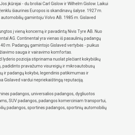
os įkūrėjai - du broliai Carl Gislow ir Wilhelm Gislow. Laikui
ženklu šiaurinės Europos is skandinavų šalyse. 1927 m.
u automobilių gamintoju Volvo AB. 1985 m. Gislaved
ungtos į vieną koncerną ir pavadintą Nivis Tyre AB. Nuo
ental AG. Continental yra vienas iš pasaulinių padangų
140 m. Padangų gamintojo Gislaved vertybės - puikus
žiavimo sauga ir vairavimo komfortas.
 lyderio pozicija stiprinama nuolat plečiant kokybiškų
, padidinto pravažumo visureigių ir mikroautobusų
 ir padangų kokybė, legendinis patikimumas ir
na Gislaved vardui nepriekaištingą reputaciją.
inės padangos, universalios padangos, dygliuotos
iams, SUV padangos, padangos komerciniam transportui,
lių padangos, sportinės padangos, sportinių automobilių