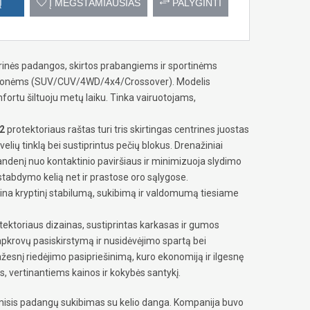
Į
Į MĖGSTAMIAUSIAS
PALYGINTI
sarinės padangos, skirtos prabangiems ir sportinėms
emonėms (SUV/CUV/4WD/4x4/Crossover). Modelis
rtu šiltuoju metų laiku. Tinka vairuotojams,
2
protektoriaus raštas turi tris skirtingas centrines juostas
iovelių tinklą bei sustiprintus pečių blokus. Drenažiniai
 vandenį nuo kontaktinio paviršiaus ir minimizuoja slydimo
tabdymo kelią net ir prastose oro sąlygose.
rtina kryptinį stabilumą, sukibimą ir valdomumą tiesiame
tektoriaus dizainas, sustiprintas karkasas ir gumos
apkrovų pasiskirstymą ir nusidėvėjimo spartą bei
žesnį riedėjimo pasipriešinimą, kuro ekonomiją ir ilgesnę
 vertinantiems kainos ir kokybės santykį.
isis padangų sukibimas su kelio danga. Kompanija buvo