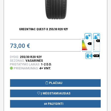
GREENTRAC QUEST-X 255/30 R20 92Y
A
73,00 €
C
71 DB
DYDIS:
255/30 R20 92Y
SEZONAS:
VASARINĖS
PRISTATYMO LAIKAS:
1-2 D.D.
PRIEINAMUMAS:
4+ VNT.
PLAČIAU
Į MĖGSTAMIAUSIAS
PALYGINTI