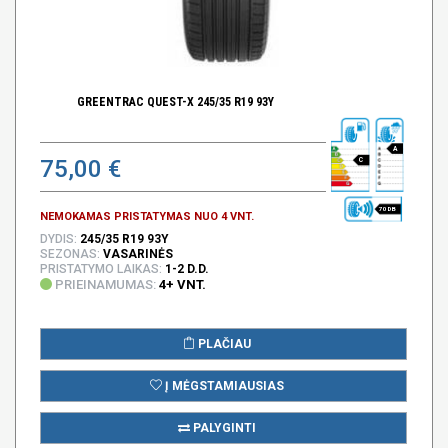
GREENTRAC QUEST-X 245/35 R19 93Y
A
75,00 €
C
70 DB
NEMOKAMAS PRISTATYMAS NUO 4 VNT.
DYDIS:
245/35 R19 93Y
SEZONAS:
VASARINĖS
PRISTATYMO LAIKAS:
1-2 D.D.
PRIEINAMUMAS:
4+ VNT.
PLAČIAU
Į MĖGSTAMIAUSIAS
PALYGINTI