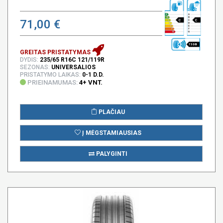
71,00 €
C
C
73 DB
GREITAS PRISTATYMAS
DYDIS:
235/65 R16C 121/119R
SEZONAS:
UNIVERSALIOS
PRISTATYMO LAIKAS:
0-1 D.D.
PRIEINAMUMAS:
4+ VNT.
PLAČIAU
Į MĖGSTAMIAUSIAS
PALYGINTI