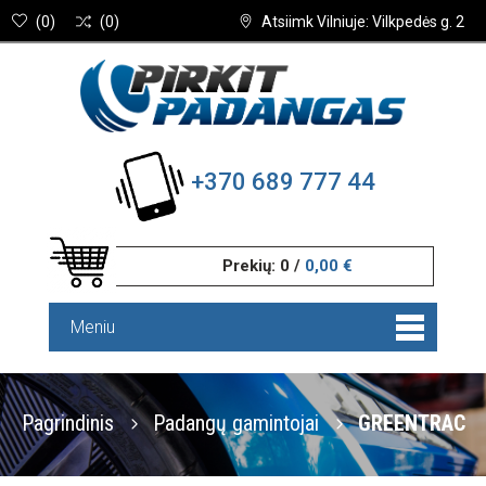
(
0
)
(
0
)
Atsiimk Vilniuje: Vilkpedės g. 2
+370 689 777 44
Prekių:
0
/
0,00 €
Meniu
Pagrindinis
Padangų gamintojai
GREENTRAC