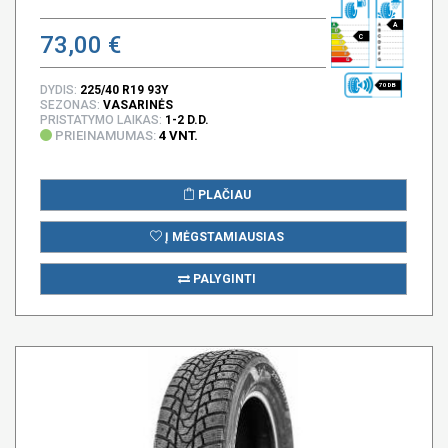
A
73,00 €
C
70 DB
DYDIS:
225/40 R19 93Y
SEZONAS:
VASARINĖS
PRISTATYMO LAIKAS:
1-2 D.D.
PRIEINAMUMAS:
4 VNT.
PLAČIAU
Į MĖGSTAMIAUSIAS
PALYGINTI