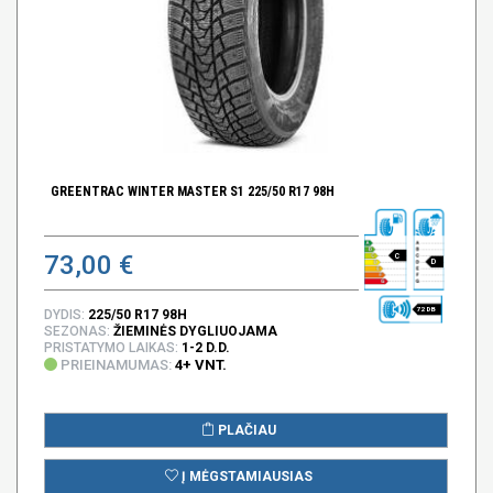
GREENTRAC WINTER MASTER S1 225/50 R17 98H
73,00 €
C
D
72 DB
DYDIS:
225/50 R17 98H
SEZONAS:
ŽIEMINĖS DYGLIUOJAMA
PRISTATYMO LAIKAS:
1-2 D.D.
PRIEINAMUMAS:
4+ VNT.
PLAČIAU
Į MĖGSTAMIAUSIAS