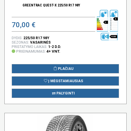
GREENTRAC QUEST-X 225/50 R17 98Y
A
70,00 €
C
70 DB
DYDIS:
225/50 R17 98Y
SEZONAS:
VASARINĖS
PRISTATYMO LAIKAS:
1-2 D.D.
PRIEINAMUMAS:
4+ VNT.
PLAČIAU
Į MĖGSTAMIAUSIAS
PALYGINTI