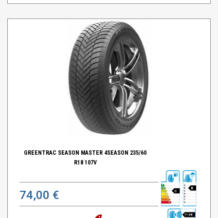
GREENTRAC SEASON MASTER 4SEASON 235/60
R18 107V
B
74,00 €
C
71 DB