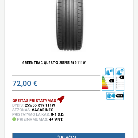
GREENTRAC QUEST-X 255/55 R19 111W
A
72,00 €
C
71 DB
GREITAS PRISTATYMAS
DYDIS:
255/55 R19 111W
SEZONAS:
VASARINĖS
PRISTATYMO LAIKAS:
0-1 D.D.
PRIEINAMUMAS:
4+ VNT.
PLAČIAU