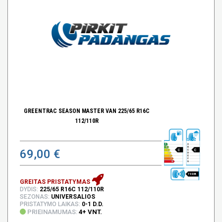
GREENTRAC SEASON MASTER VAN 225/65 R16C
112/110R
69,00 €
C
C
73 DB
GREITAS PRISTATYMAS
DYDIS:
225/65 R16C 112/110R
SEZONAS:
UNIVERSALIOS
PRISTATYMO LAIKAS:
0-1 D.D.
PRIEINAMUMAS:
4+ VNT.