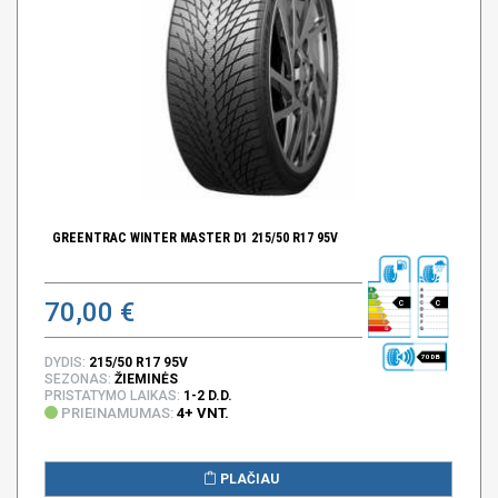
GREENTRAC WINTER MASTER D1 215/50 R17 95V
70,00 €
C
C
70 DB
DYDIS:
215/50 R17 95V
SEZONAS:
ŽIEMINĖS
PRISTATYMO LAIKAS:
1-2 D.D.
PRIEINAMUMAS:
4+ VNT.
PLAČIAU