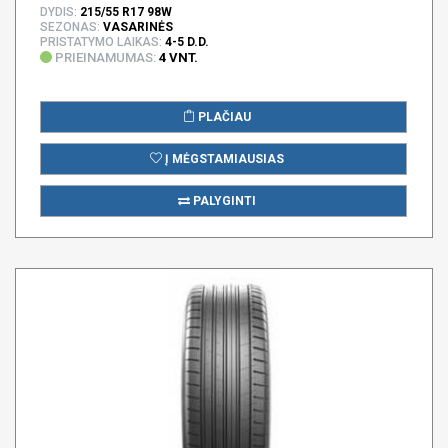
DYDIS:
215/55 R17 98W
SEZONAS:
VASARINĖS
PRISTATYMO LAIKAS:
4-5 D.D.
PRIEINAMUMAS:
4 VNT.
PLAČIAU
Į MĖGSTAMIAUSIAS
PALYGINTI