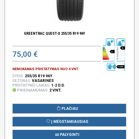
GREENTRAC QUEST-X 255/35 R19 96Y
A
75,00 €
C
71 DB
NEMOKAMAS PRISTATYMAS NUO 4 VNT.
DYDIS:
255/35 R19 96Y
SEZONAS:
VASARINĖS
PRISTATYMO LAIKAS:
1-2 D.D.
PRIEINAMUMAS:
2 VNT.
PLAČIAU
Į MĖGSTAMIAUSIAS
PALYGINTI