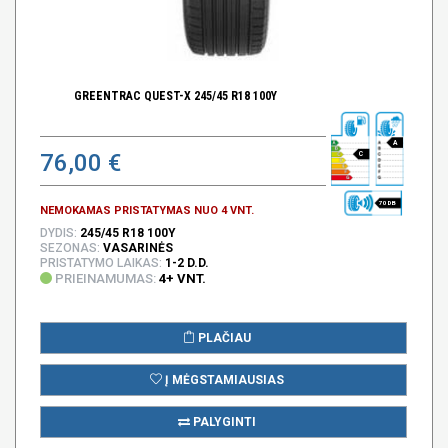
GREENTRAC QUEST-X 245/45 R18 100Y
A
76,00 €
C
70 DB
NEMOKAMAS PRISTATYMAS NUO 4 VNT.
DYDIS:
245/45 R18 100Y
SEZONAS:
VASARINĖS
PRISTATYMO LAIKAS:
1-2 D.D.
PRIEINAMUMAS:
4+ VNT.
PLAČIAU
Į MĖGSTAMIAUSIAS
PALYGINTI