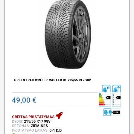
GREENTRAC WINTER MASTER D1 215/55 R17 98V
49,00 €
C
C
70 DB
GREITAS PRISTATYMAS
DYDIS:
215/55 R17 98V
SEZONAS:
ŽIEMINĖS
PRISTATYMO LAIKAS:
0-1 D.D.