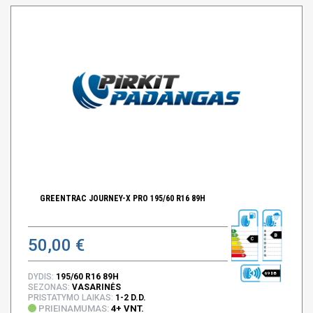
GREENTRAC JOURNEY-X PRO 195/60 R16 89H
B
50,00 €
C
69 DB
DYDIS:
195/60 R16 89H
SEZONAS:
VASARINĖS
PRISTATYMO LAIKAS:
1-2 D.D.
PRIEINAMUMAS:
4+ VNT.