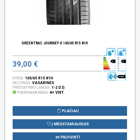
GREENTRAC JOURNEY-X 165/65 R15 81H
39,00 €
C
C
70 DB
DYDIS:
165/65 R15 81H
SEZONAS:
VASARINĖS
PRISTATYMO LAIKAS:
1-2 D.D.
PRIEINAMUMAS:
4+ VNT.
PLAČIAU
Į MĖGSTAMIAUSIAS
PALYGINTI