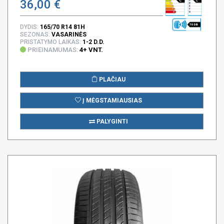
36,00 €
70 DB
DYDIS:
165/70 R14 81H
SEZONAS:
VASARINĖS
PRISTATYMO LAIKAS:
1-2 D.D.
PRIEINAMUMAS:
4+ VNT.
PLAČIAU
Į MĖGSTAMIAUSIAS
PALYGINTI