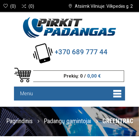
(
0
)
(
0
)
Atsiimk Vilniuje: Vilkpedės g. 2
+370 689 777 44
Prekių:
0
/
0,00 €
Meniu
Pagrindinis
Padangų gamintojai
GREENTRAC