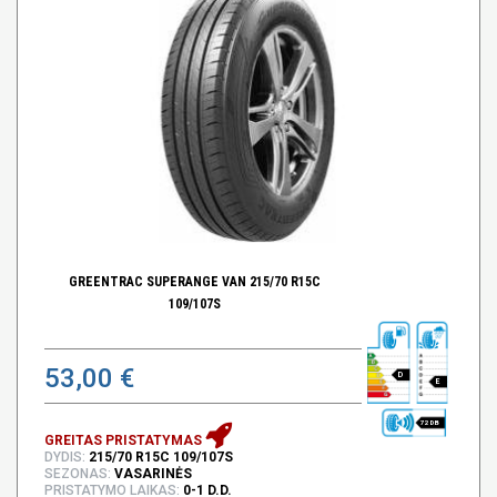
GREENTRAC SUPERANGE VAN 215/70 R15C
109/107S
53,00 €
D
E
72 DB
GREITAS PRISTATYMAS
DYDIS:
215/70 R15C 109/107S
SEZONAS:
VASARINĖS
PRISTATYMO LAIKAS:
0-1 D.D.