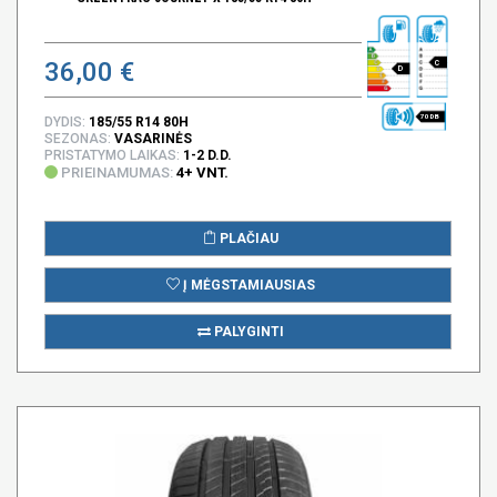
36,00 €
C
D
70 DB
DYDIS:
185/55 R14 80H
SEZONAS:
VASARINĖS
PRISTATYMO LAIKAS:
1-2 D.D.
PRIEINAMUMAS:
4+ VNT.
PLAČIAU
Į MĖGSTAMIAUSIAS
PALYGINTI