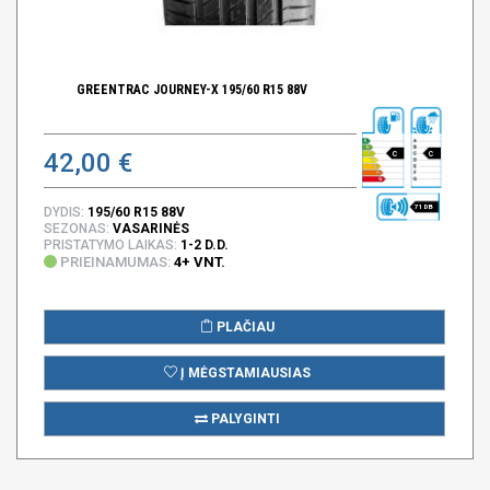
GREENTRAC JOURNEY-X 195/60 R15 88V
42,00 €
C
C
71 DB
DYDIS:
195/60 R15 88V
SEZONAS:
VASARINĖS
PRISTATYMO LAIKAS:
1-2 D.D.
PRIEINAMUMAS:
4+ VNT.
PLAČIAU
Į MĖGSTAMIAUSIAS
PALYGINTI