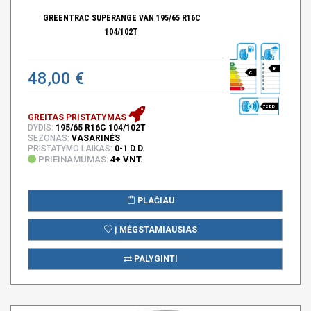
GREENTRAC SUPERANGE VAN 195/65 R16C
104/102T
B
48,00 €
C
72 DB
GREITAS PRISTATYMAS
DYDIS:
195/65 R16C 104/102T
SEZONAS:
VASARINĖS
PRISTATYMO LAIKAS:
0-1 D.D.
PRIEINAMUMAS:
4+ VNT.
PLAČIAU
Į MĖGSTAMIAUSIAS
PALYGINTI