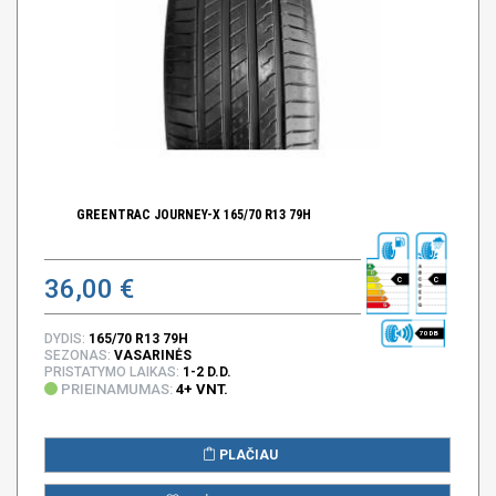
GREENTRAC JOURNEY-X 165/70 R13 79H
36,00 €
C
C
70 DB
DYDIS:
165/70 R13 79H
SEZONAS:
VASARINĖS
PRISTATYMO LAIKAS:
1-2 D.D.
PRIEINAMUMAS:
4+ VNT.
PLAČIAU