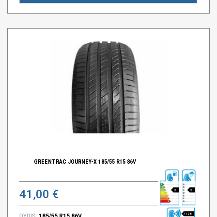
GREENTRAC JOURNEY-X 185/55 R15 86V
41,00 €
C
C
71 DB
DYDIS:
185/55 R15 86V