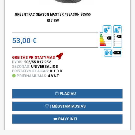
GREENTRAC SEASON MASTER 4SEASON 205/55
R17 95V
B
53,00 €
C
71 DB
GREITAS PRISTATYMAS
DYDIS:
205/55 R17 95V
SEZONAS:
UNIVERSALIOS
PRISTATYMO LAIKAS:
0-1 D.D.
PRIEINAMUMAS:
4 VNT.
PLAČIAU
Į MĖGSTAMIAUSIAS
PALYGINTI