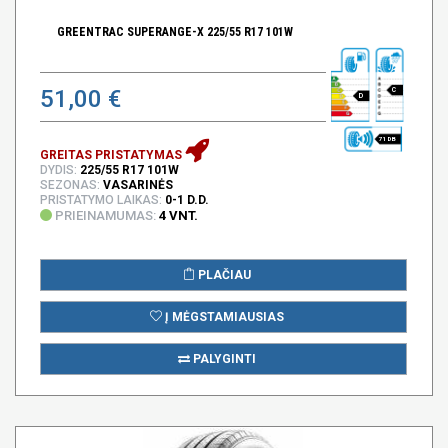
GREENTRAC SUPERANGE-X 225/55 R17 101W
51,00 €
C
D
71 DB
GREITAS PRISTATYMAS
DYDIS:
225/55 R17 101W
SEZONAS:
VASARINĖS
PRISTATYMO LAIKAS:
0-1 D.D.
PRIEINAMUMAS:
4 VNT.
PLAČIAU
Į MĖGSTAMIAUSIAS
PALYGINTI