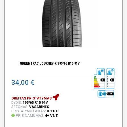
GREENTRAC JOURNEY-X 195/65 R15 91V
34,00 €
C
C
71 DB
GREITAS PRISTATYMAS
DYDIS:
195/65 R15 91V
SEZONAS:
VASARINĖS
PRISTATYMO LAIKAS:
0-1 D.D.
PRIEINAMUMAS:
4+ VNT.