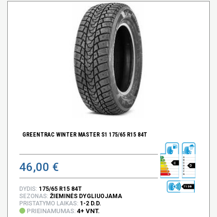
GREENTRAC WINTER MASTER S1 175/65 R15 84T
46,00 €
C
D
71 DB
DYDIS:
175/65 R15 84T
SEZONAS:
ŽIEMINĖS DYGLIUOJAMA
PRISTATYMO LAIKAS:
1-2 D.D.
PRIEINAMUMAS:
4+ VNT.