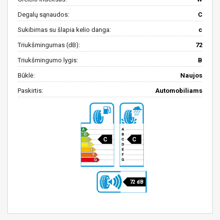
Degalų sąnaudos:
C
Sukibimas su šlapia kelio danga:
c
Triukšmingumas (dB):
72
Triukšmingumo lygis:
B
Būklė:
Naujos
Paskirtis:
Automobiliams
C
C
72 dB