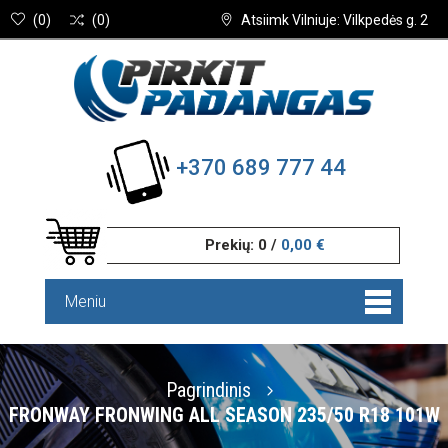
(
0
)
(
0
)
Atsiimk Vilniuje: Vilkpedės g. 2
+370 689 777 44
Prekių:
0
/
0,00 €
Meniu
Pagrindinis
FRONWAY FRONWING ALL SEASON 235/50 R18 101W