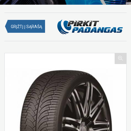
GRĮŽTĮ Į SĄRAŠĄ