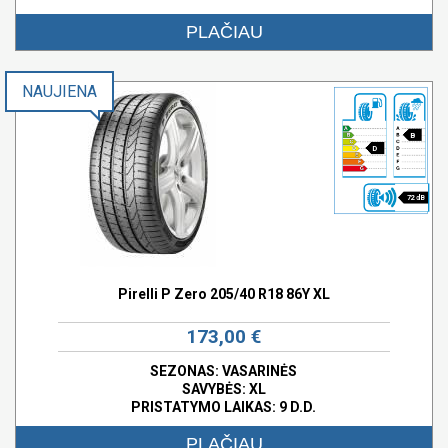
PLAČIAU
NAUJIENA
B
D
72 dB
Pirelli P Zero 205/40 R18 86Y XL
173,00 €
SEZONAS: VASARINĖS
SAVYBĖS:
XL
PRISTATYMO LAIKAS: 9 D.D.
PLAČIAU