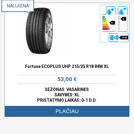
NAUJIENA
B
D
70 dB
Fortuna ECOPLUS UHP 215/35 R18 84W XL
53,00 €
SEZONAS: VASARINĖS
SAVYBĖS:
XL
PRISTATYMO LAIKAS: 0-1 D.D.
PLAČIAU