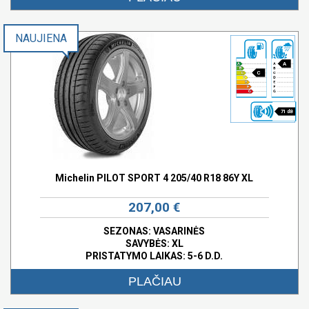
NAUJIENA
A
C
71 dB
Michelin PILOT SPORT 4 205/40 R18 86Y XL
207,00 €
SEZONAS: VASARINĖS
SAVYBĖS:
XL
PRISTATYMO LAIKAS: 5-6 D.D.
PLAČIAU