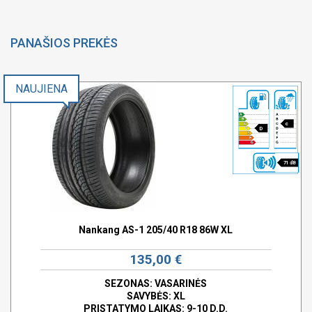
PANAŠIOS PREKĖS
NAUJIENA
c
D
71 dB
Nankang AS-1 205/40 R18 86W XL
135,00 €
SEZONAS: VASARINĖS
SAVYBĖS:
XL
PRISTATYMO LAIKAS: 9-10 D.D.