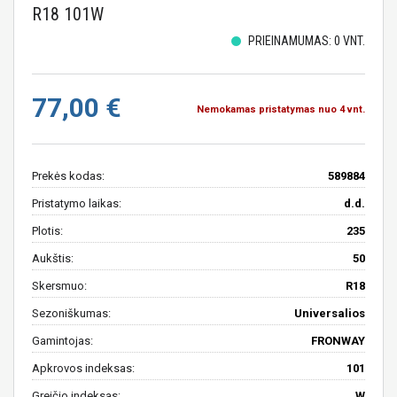
R18 101W
PRIEINAMUMAS: 0 VNT.
77,00 €
Nemokamas pristatymas nuo 4 vnt.
Prekės kodas:
589884
Pristatymo laikas:
d.d.
Plotis:
235
Aukštis:
50
Skersmuo:
R18
Sezoniškumas:
Universalios
Gamintojas:
FRONWAY
Apkrovos indeksas:
101
Greičio indeksas:
W