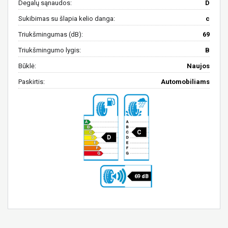
Degalų sąnaudos:
D
Sukibimas su šlapia kelio danga:
c
Triukšmingumas (dB):
69
Triukšmingumo lygis:
B
Būklė:
Naujos
Paskirtis:
Automobiliams
C
D
69 dB