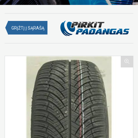
GRĮŽTĮ Į SĄRAŠĄ