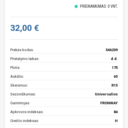
PRIEINAMUMAS: 0 VNT.
32,00 €
Prekės kodas:
546209
Pristatymo laikas:
d.d.
Plotis:
175
Aukštis:
65
Skersmuo:
R15
Sezoniškumas:
Universalios
Gamintojas:
FRONWAY
Apkrovos indeksas:
84
Greičio indeksas:
H