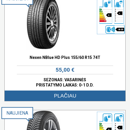
c
D
68 dB
Nexen NBlue HD Plus 155/60 R15 74T
55,00 €
SEZONAS: VASARINĖS
PRISTATYMO LAIKAS: 0-1 D.D.
PLAČIAU
NAUJIENA
c
D