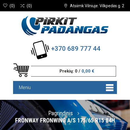
(
0
)
(
0
)
Atsiimk Vilniuje: Vilkpedės g. 2
+370 689 777 44
Prekių:
0
/
0,00 €
Meniu
Pagrindinis
FRONWAY FRONWING A/S 175/65 R15 84H