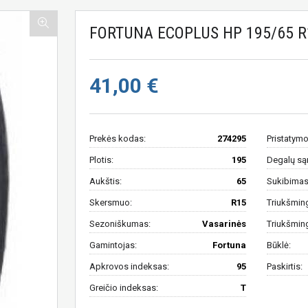
FORTUNA ECOPLUS HP 195/65 R
41,00 €
Prekės kodas:
274295
Pristatymo
Plotis:
195
Degalų są
Aukštis:
65
Sukibimas 
Skersmuo:
R15
Triukšmin
Sezoniškumas:
Vasarinės
Triukšmin
Gamintojas:
Fortuna
Būklė:
Apkrovos indeksas:
95
Paskirtis:
Greičio indeksas:
T