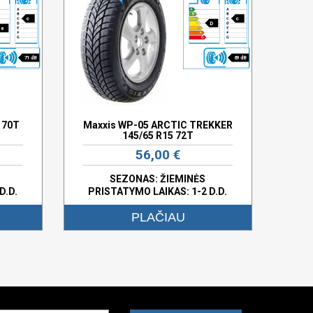
c
c
D
e
71 dB
69 dB
 70T
Maxxis WP-05 ARCTIC TREKKER
145/65 R15 72T
56,00 €
SEZONAS: ŽIEMINĖS
D.D.
PRISTATYMO LAIKAS: 1-2 D.D.
PLAČIAU