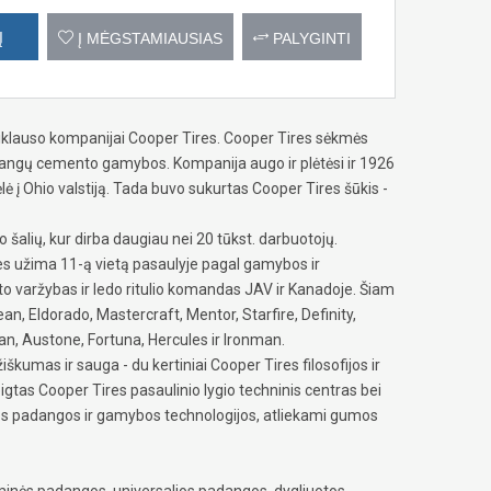
Į
Į MĖGSTAMIAUSIAS
PALYGINTI
riklauso kompanijai Cooper Tires. Cooper Tires sėkmės
dangų cemento gamybos. Kompanija augo ir plėtėsi ir 1926
ė į Ohio valstiją. Tada buvo sukurtas Cooper Tires šūkis -
šalių, kur dirba daugiau nei 20 tūkst. darbuotojų.
s užima 11-ą vietą pasaulyje pagal gamybos ir
o varžybas ir ledo ritulio komandas JAV ir Kanadoje. Šiam
n, Eldorado, Mastercraft, Mentor, Starfire, Definity,
, Austone, Fortuna, Hercules ir Ironman.
škumas ir sauga - du kertiniai Cooper Tires filosofijos ir
gtas Cooper Tires pasaulinio lygio techninis centras bei
mos padangos ir gamybos technologijos, atliekami gumos
inės padangos, universalios padangos, dygliuotos