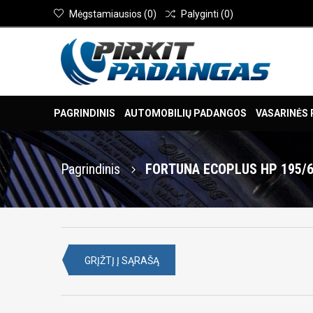
Mėgstamiausios
(
0
)
Palyginti
(
0
)
PAGRINDINIS
AUTOMOBILIŲ PADANGOS
VASARINĖS
Pagrindinis
FORTUNA ECOPLUS HP 195/6
GRĮŽTĮ Į SĄRAŠĄ