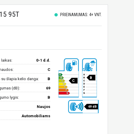
15 95T
PRIEINAMUMAS: 4+ VNT.
 laikas:
0-1 d.d.
naudos:
C
B
su šlapia kelio danga:
B
C
gumas (dB):
69
gumo lygis:
B
Naujos
69 dB
Automobiliams