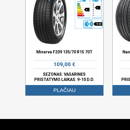
c
D
70 dB
Minerva F209 135/70 R15 70T
Nan
109,00 €
SEZONAS: VASARINĖS
PRISTATYMO LAIKAS: 9-10 D.D.
PRI
PLAČIAU