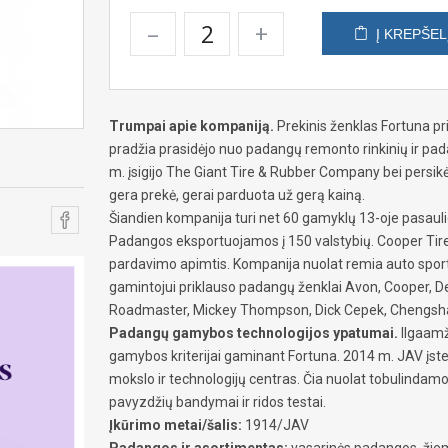
–
+
Į KREPŠEL
Trumpai apie kompaniją.
Prekinis ženklas Fortuna p
pradžia prasidėjo nuo padangų remonto rinkinių ir pa
m. įsigijo The Giant Tire & Rubber Company bei persikėl
gera prekė, gerai parduota už gerą kainą.
Šiandien kompanija turi net 60 gamyklų 13-oje pasaulio 
Padangos eksportuojamos į 150 valstybių. Cooper Tire
pardavimo apimtis. Kompanija nuolat remia auto sport
gamintojui priklauso padangų ženklai Avon, Cooper, Dea
Roadmaster, Mickey Thompson, Dick Cepek, Chengshan
Padangų gamybos technologijos ypatumai.
Ilgaamži
gamybos kriterijai gaminant Fortuna. 2014 m. JAV įstei
mokslo ir technologijų centras. Čia nuolat tobulinda
pavyzdžių bandymai ir ridos testai.
Įkūrimo metai/šalis:
1914/JAV
Padangos ir asortimentas:
vasarinės padangos, žiem