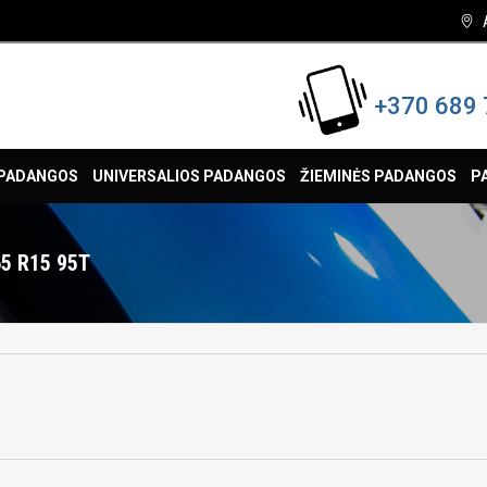
+370 689 
 PADANGOS
UNIVERSALIOS PADANGOS
ŽIEMINĖS PADANGOS
P
5 R15 95T