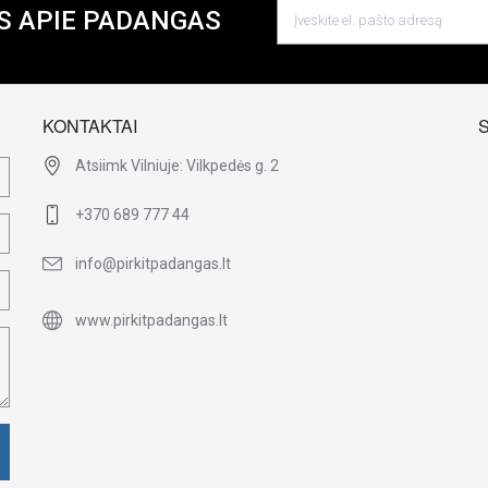
S APIE PADANGAS
KONTAKTAI
Atsiimk Vilniuje: Vilkpedės g. 2
+370 689 777 44
info@pirkitpadangas.lt
www.pirkitpadangas.lt