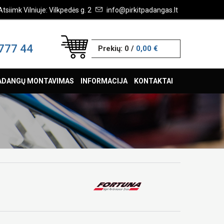
Atsiimk Vilniuje: Vilkpedės g. 2
info@pirkitpadangas.lt
777 44
Prekių:
0
/
0,00 €
ADANGŲ MONTAVIMAS
INFORMACIJA
KONTAKTAI