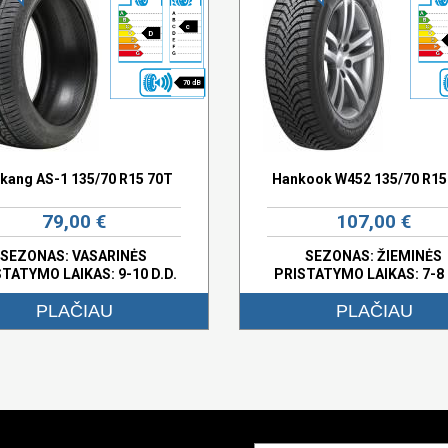
c
D
70 dB
kang AS-1 135/70 R15 70T
Hankook W452 135/70 R15
79,00 €
107,00 €
SEZONAS: VASARINĖS
SEZONAS: ŽIEMINĖS
STATYMO LAIKAS: 9-10 D.D.
PRISTATYMO LAIKAS: 7-8 
PLAČIAU
PLAČIAU