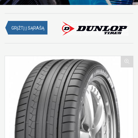
GRĮŽTĮ Į SĄRAŠĄ