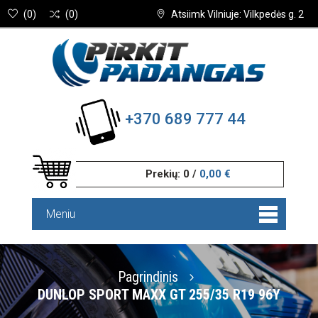
(
0
)
(
0
)
Atsiimk Vilniuje: Vilkpedės g. 2
+370 689 777 44
Prekių:
0
/
0,00 €
Meniu
Pagrindinis
DUNLOP SPORT MAXX GT 255/35 R19 96Y