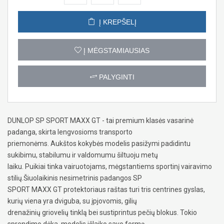
Į KREPŠELĮ
Į MĖGSTAMIAUSIAS
PALYGINTI
DUNLOP SP SPORT MAXX GT - tai premium klasės vasarinė
padanga, skirta lengvosioms transporto
priemonėms. Aukštos kokybės modelis pasižymi padidintu
sukibimu, stabilumu ir valdomumu šiltuoju metų
laiku. Puikiai tinka vairuotojams, mėgstantiems sportinį vairavimo
stilių.Šiuolaikinis nesimetrinis padangos SP
SPORT MAXX GT protektoriaus raštas turi tris centrines gyslas,
kurių viena yra dviguba, su įpjovomis, gilių
drenažinių griovelių tinklą bei sustiprintus pečių blokus. Tokio
sprendimo dėka, modelis išlaiko savo formą