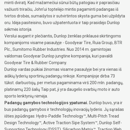
minti dviratį. Kad mažamečiui sūnui būtų patogiau ir paprasčiau
važiuoti triračiu, John'ui toptelėjo mintis pagaminti padangas iš
tvirtos drobės, sumaišytos ir sutvirtintos skysta guma bei užpildyta
oru. Idėja pasiteisino, buvo užpatentuota ir taip prasidėjo Dunlop
sėkmės istorija.
Verslui augant ir plečiantis, Dunlop ženklas priklausė skirtingoms
kompanijoms visame pasaulyje - Goodyear Tire, Ruia Group, BTR
Plc., Sumitomo Rubber Industries. Nuo 2014 m. gamintojas
valdomas Goodyear Dunlop jungtine kompanija, kuri pavaldi
Goodyear Tire & Rubber Company.
Dunlop vardas puikiai žinomas visame pasaulyje bei yra vienas iš
aiškių lyderių sportinių padangų rinkoje. Kompanijoje dirba 73
tūkst. darbuotojų, per metus pagaminama virš 200 mln. padangų,
platinamų 220 šalių Taip pat, ji yra daugelio svarbių moto ir auto
sporto lenktynių rėmėja.
Padangų gamybos technologijos ypatumai.
Dunlop buvo, yra ir
bus padangų gamybos ir technologijų inovacijų lyderis. Jų sąrašas
išties įspūdingas: Hydro-Paddle Technology™, Multi-Pitch Tread
Design Technology™, Active Traction Sipe System™, Dunlop Self-
Supporting Technology (DSST), Silicarbon Matrix™, Traction Web