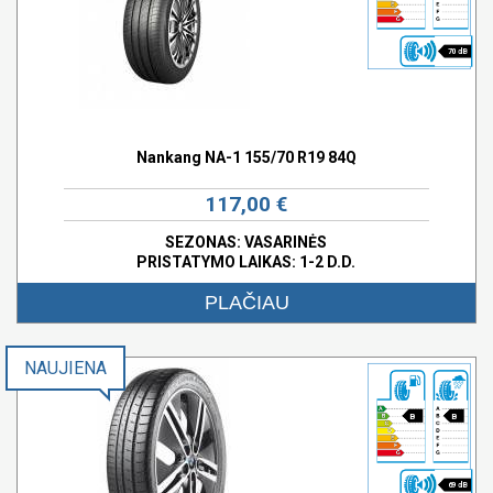
70 dB
Nankang NA-1 155/70 R19 84Q
117,00 €
SEZONAS: VASARINĖS
PRISTATYMO LAIKAS: 1-2 D.D.
PLAČIAU
NAUJIENA
B
B
69 dB