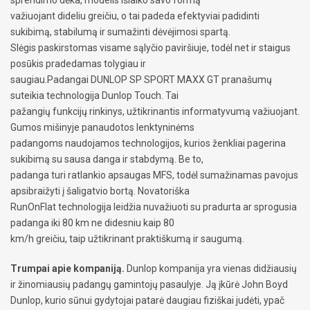
važiuojant dideliu greičiu, o tai padeda efektyviai padidinti
sukibimą, stabilumą ir sumažinti dėvėjimosi spartą.
Slėgis paskirstomas visame sąlyčio paviršiuje, todėl net ir staigus
posūkis pradedamas tolygiau ir
saugiau.Padangai DUNLOP SP SPORT MAXX GT pranašumų
suteikia technologija Dunlop Touch. Tai
pažangių funkcijų rinkinys, užtikrinantis informatyvumą važiuojant.
Gumos mišinyje panaudotos lenktyninėms
padangoms naudojamos technologijos, kurios ženkliai pagerina
sukibimą su sausa danga ir stabdymą. Be to,
padanga turi ratlankio apsaugas MFS, todėl sumažinamas pavojus
apsibraižyti į šaligatvio bortą. Novatoriška
RunOnFlat technologija leidžia nuvažiuoti su pradurta ar sprogusia
padanga iki 80 km ne didesniu kaip 80
km/h greičiu, taip užtikrinant praktiškumą ir saugumą.
Trumpai apie kompaniją.
Dunlop kompanija yra vienas didžiausių
ir žinomiausių padangų gamintojų pasaulyje. Ją įkūrė John Boyd
Dunlop, kurio sūnui gydytojai patarė daugiau fiziškai judėti, ypač