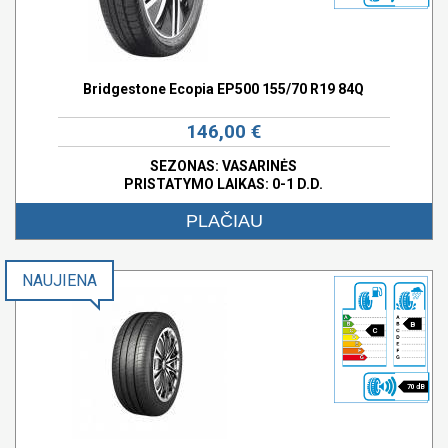
Bridgestone Ecopia EP500 155/70 R19 84Q
146,00 €
SEZONAS: VASARINĖS
PRISTATYMO LAIKAS: 0-1 D.D.
PLAČIAU
NAUJIENA
B
C
70 dB