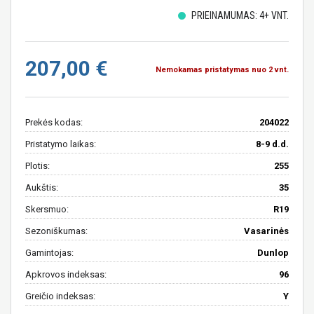
PRIEINAMUMAS: 4+ VNT.
207,00 €
Nemokamas pristatymas nuo 2 vnt.
Prekės kodas:
204022
Pristatymo laikas:
8-9 d.d.
Plotis:
255
Aukštis:
35
Skersmuo:
R19
Sezoniškumas:
Vasarinės
Gamintojas:
Dunlop
Apkrovos indeksas:
96
Greičio indeksas:
Y