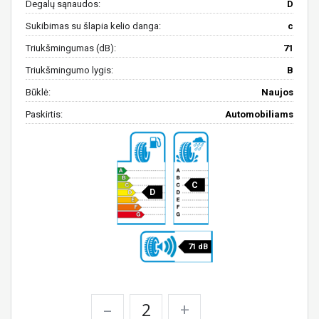
Degalų sąnaudos:
D
Sukibimas su šlapia kelio danga:
c
Triukšmingumas (dB):
71
Triukšmingumo lygis:
B
Būklė:
Naujos
Paskirtis:
Automobiliams
C
D
71 dB
–
+