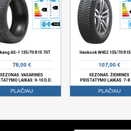
c
D
70 dB
kang AS-1 135/70 R15 70T
Hankook W452 135/70 R15
78,00 €
107,00 €
SEZONAS: VASARINĖS
SEZONAS: ŽIEMINĖS
STATYMO LAIKAS: 9-10 D.D.
PRISTATYMO LAIKAS: 7-8 
PLAČIAU
PLAČIAU