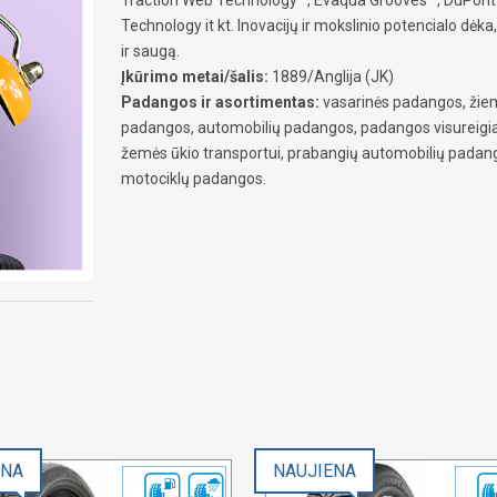
Technology it kt. Inovacijų ir mokslinio potencialo dė
ir saugą.
Įkūrimo metai/šalis:
1889/Anglija (JK)
Padangos ir asortimentas:
vasarinės padangos, žiem
padangos, automobilių padangos, padangos visureig
žemės ūkio transportui, prabangių automobilių padang
motociklų padangos.
ENA
NAUJIENA