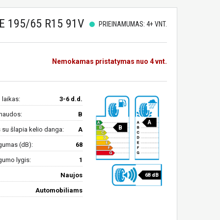
 195/65 R15 91V
PRIEINAMUMAS: 4+ VNT.
Nemokamas pristatymas nuo 4 vnt.
 laikas:
3-6 d.d.
naudos:
B
A
B
su šlapia kelio danga:
A
gumas (dB):
68
gumo lygis:
1
Naujos
68 dB
Automobiliams