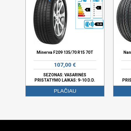
c
D
70 dB
Minerva F209 135/70 R15 70T
Nan
107,00 €
SEZONAS: VASARINĖS
PRISTATYMO LAIKAS: 9-10 D.D.
PRI
PLAČIAU