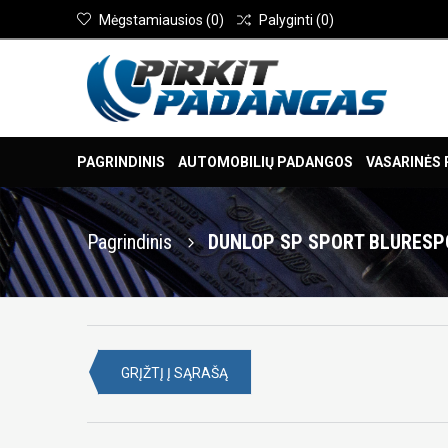
Mėgstamiausios
(
0
)
Palyginti
(
0
)
PAGRINDINIS
AUTOMOBILIŲ PADANGOS
VASARINĖS
Pagrindinis
DUNLOP SP SPORT BLURESPO
GRĮŽTĮ Į SĄRAŠĄ