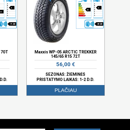
c
c
D
e
71 dB
69 dB
 70T
Maxxis WP-05 ARCTIC TREKKER
145/65 R15 72T
56,00 €
SEZONAS: ŽIEMINĖS
D.D.
PRISTATYMO LAIKAS: 1-2 D.D.
PLAČIAU