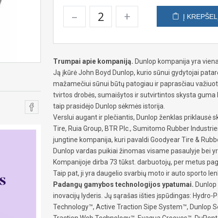
–
+
Į KREPŠEL
Trumpai apie kompaniją.
Dunlop kompanija yra viena
Ją įkūrė John Boyd Dunlop, kurio sūnui gydytojai patarė 
mažamečiui sūnui būtų patogiau ir paprasčiau važiuoti 
tvirtos drobės, sumaišytos ir sutvirtintos skysta guma b
taip prasidėjo Dunlop sėkmės istorija.
Verslui augant ir plečiantis, Dunlop ženklas priklaus
Tire, Ruia Group, BTR Plc., Sumitomo Rubber Industr
jungtine kompanija, kuri pavaldi Goodyear Tire & Rub
Dunlop vardas puikiai žinomas visame pasaulyje bei yra 
Kompanijoje dirba 73 tūkst. darbuotojų, per metus pa
Taip pat, ji yra daugelio svarbių moto ir auto sporto le
Padangų gamybos technologijos ypatumai.
Dunlop 
inovacijų lyderis. Jų sąrašas išties įspūdingas: Hydro
Technology™, Active Traction Sipe System™, Dunlop Se
Traction Web Technology™, Evaqua Grooves™, DuPont™,