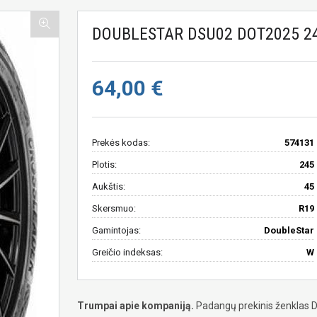
DOUBLESTAR DSU02 DOT2025 24
64,00 €
Prekės kodas:
574131
Plotis:
245
Aukštis:
45
Skersmuo:
R19
Gamintojas:
DoubleStar
Greičio indeksas:
W
Trumpai apie kompaniją.
Padangų prekinis ženklas Dou