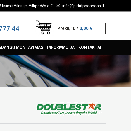
Atsiimk Vilniuje: Vilkpedės g. 2
info@pirkitpadangas.lt
777 44
Prekių:
0
/
0,00 €
ADANGŲ MONTAVIMAS
INFORMACIJA
KONTAKTAI