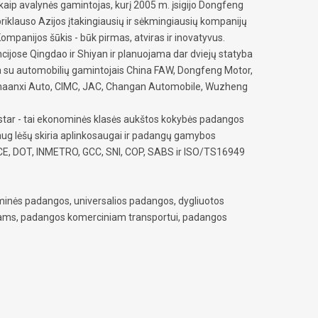
kaip avalynės gamintojas, kurį 2005 m. įsigijo Dongfeng
iklauso Azijos įtakingiausių ir sėkmingiausių kompanijų
Kompanijos šūkis - būk pirmas, atviras ir inovatyvus.
ncijose Qingdao ir Shiyan ir planuojama dar dviejų statyba
a su automobilių gamintojais China FAW, Dongfeng Motor,
 Shaanxi Auto, CIMC, JAC, Changan Automobile, Wuzheng
tar - tai ekonominės klasės aukštos kokybės padangos
aug lėšų skiria aplinkosaugai ir padangų gamybos
l ECE, DOT, INMETRO, GCC, SNI, COP, SABS ir ISO/TS16949
inės padangos, universalios padangos, dygliuotos
iams, padangos komerciniam transportui, padangos