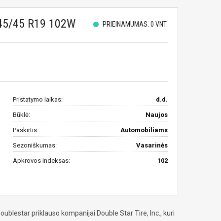
5/45 R19 102W
PRIEINAMUMAS: 0 VNT.
Pristatymo laikas:
d.d.
Būklė:
Naujos
Paskirtis:
Automobiliams
Sezoniškumas:
Vasarinės
Apkrovos indeksas:
102
blestar priklauso kompanijai Double Star Tire, Inc., kuri