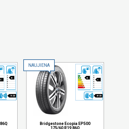
NAUJIENA
B
B
C
c
70 dB
69 dB
 86Q
Bridgestone Ecopia EP500
175/60 R19 86Q