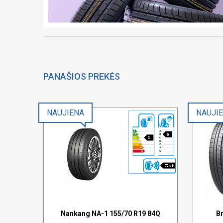
PANAŠIOS PREKĖS
NAUJIENA
NAUJI
B
C
70 dB
Nankang NA-1 155/70 R19 84Q
B