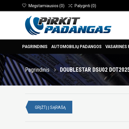
Mėgstamiausios
(
0
)
Palyginti
(
0
)
PAGRINDINIS
AUTOMOBILIŲ PADANGOS
VASARINĖS
Pagrindinis
DOUBLESTAR DSU02 DOT2025
GRĮŽTĮ Į SĄRAŠĄ