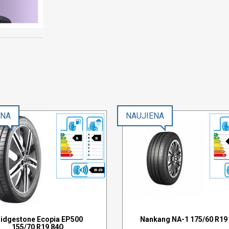
ENA
NAUJIENA
B
B
69 dB
ridgestone Ecopia EP500
Nankang NA-1 175/60 R19
155/70 R19 84Q