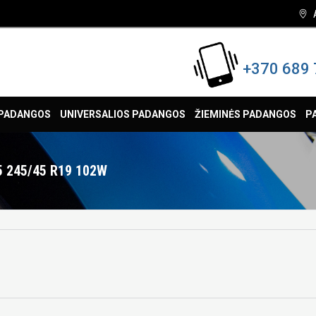
+370 689 
 PADANGOS
UNIVERSALIOS PADANGOS
ŽIEMINĖS PADANGOS
P
 245/45 R19 102W