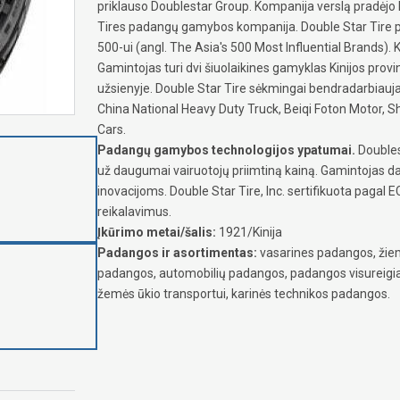
priklauso Doublestar Group. Kompanija verslą pradėjo 
Tires padangų gamybos kompanija. Double Star Tire pr
500-ui (angl. The Asia's 500 Most Influential Brands). 
Gamintojas turi dvi šiuolaikines gamyklas Kinijos provi
užsienyje. Double Star Tire sėkmingai bendradarbiauj
China National Heavy Duty Truck, Beiqi Foton Motor,
Cars.
Padangų gamybos technologijos ypatumai.
Doubles
už daugumai vairuotojų priimtiną kainą. Gamintojas d
inovacijoms. Double Star Tire, Inc. sertifikuota paga
reikalavimus.
Įkūrimo metai/šalis:
1921/Kinija
Padangos ir asortimentas:
vasarines padangos, žiem
padangos, automobilių padangos, padangos visureig
žemės ūkio transportui, karinės technikos padangos.