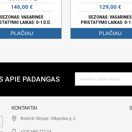
146,00 €
129,00 €
SEZONAS: VASARINĖS
SEZONAS: VASARINĖS
STATYMO LAIKAS: 0-1 D.D.
PRISTATYMO LAIKAS: 0-1 
PLAČIAU
PLAČIAU
S APIE PADANGAS
KONTAKTAI
Atsiimk Vilniuje: Vilkpedės g. 2
+370 689 777 44