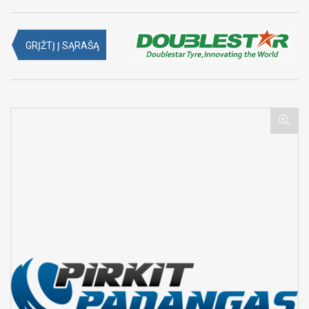
GRĮŽTĮ Į SĄRAŠĄ