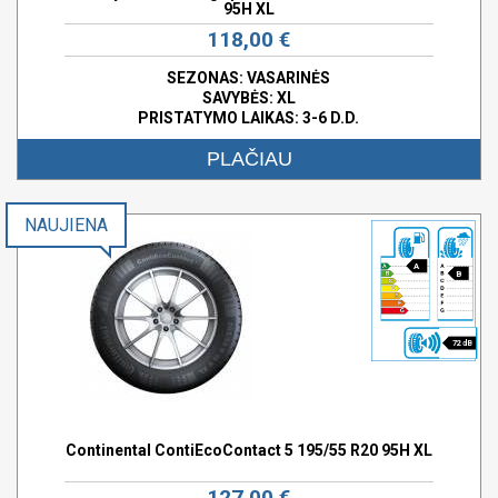
95H XL
118,00 €
SEZONAS: VASARINĖS
SAVYBĖS:
XL
PRISTATYMO LAIKAS: 3-6 D.D.
PLAČIAU
NAUJIENA
A
B
72 dB
Continental ContiEcoContact 5 195/55 R20 95H XL
127,00 €