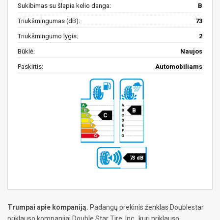
Sukibimas su šlapia kelio danga:
B
Triukšmingumas (dB):
73
Triukšmingumo lygis:
2
Būklė:
Naujos
Paskirtis:
Automobiliams
B
C
73 dB
Trumpai apie kompaniją.
Padangų prekinis ženklas Doublestar
priklauso kompanijai Double Star Tire, Inc., kuri priklauso