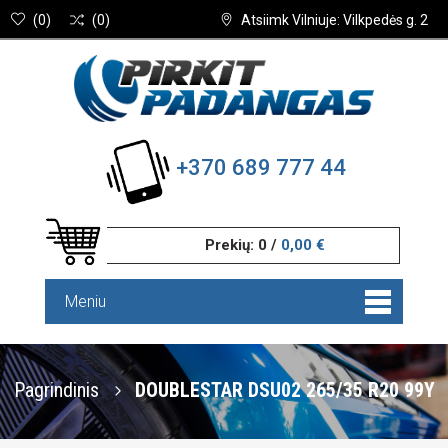
(
0
)
(
0
)
Atsiimk Vilniuje: Vilkpedės g. 2
+370 689 777 44
Prekių:
0
/
0,00 €
Meniu
Pagrindinis
DOUBLESTAR DSU02 265/35 R20 99Y