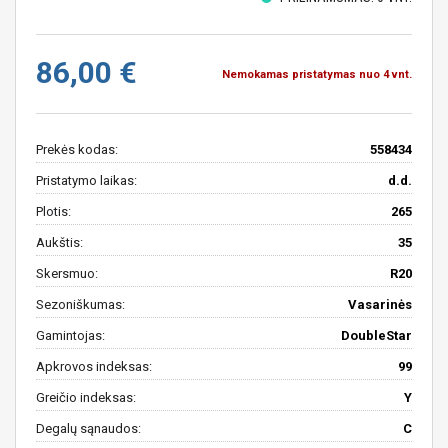
86,00 €
Nemokamas pristatymas nuo 4 vnt.
Prekės kodas:
558434
Pristatymo laikas:
d.d.
Plotis:
265
Aukštis:
35
Skersmuo:
R20
Sezoniškumas:
Vasarinės
Gamintojas:
DoubleStar
Apkrovos indeksas:
99
Greičio indeksas:
Y
Degalų sąnaudos:
C