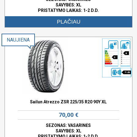
SAVYBĖS:
XL
PRISTATYMO LAIKAS: 1-2 D.D.
PLAČIAU
NAUJIENA
B
D
71 dB
Sailun Atrezzo ZSR 225/35 R20 90Y XL
70,00 €
SEZONAS: VASARINĖS
SAVYBĖS:
XL
PRISTATYMO LAIKAS: 1-2 D.D.