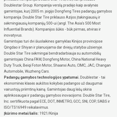
Doublestar Group. Kompanija verslą pradėjo kaip avalynės
gamintojas, kurį 2005 m. įsigijo Dongfeng Tires padangų gamybos
kompanija. Double Star Tire priklauso Azijos įtakingiausių ir
sėkmingiausių kompanijų 500-ui (angl. The Asia's 500 Most
Influential Brands). Kompanijos šūkis - būk pirmas, atviras ir
inovatyvus.
Gamintojas turi dvi šiuolaikines gamyklas Kinijos provincijose
Qingdao ir Shiyan ir planuojama dar dviejų statyba užsienyje.
Double Star Tire sėkmingai bendradarbiauja su automobilių
gamintojais China FAW, Dongfeng Motor, China National Heavy
Duty Truck, Beiqi Foton Motor, Shaanxi Auto, CIMC, JAC, Changan
Automobile, Wuzheng Cars.
Padangų gamybos technologijos ypatumai.
Doublestar - tai
ekonominės klasės aukštos kokybės padangos už daugumai
vairuotojų priimtiną kainą. Gamintojas daug lėšų skiria
aplinkosaugai ir padangų gamybos inovacijoms. Double Star Tire,
Inc. sertifikuota pagal ECE, DOT, INMETRO, GCC, SNI, COP, SABS ir
ISO/TS16949 reikalavimus.
Įkūrimo metai/šalis:
1921/Kinija