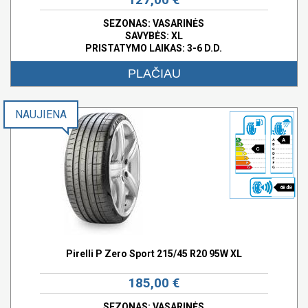
SEZONAS: VASARINĖS
SAVYBĖS:
XL
PRISTATYMO LAIKAS: 3-6 D.D.
PLAČIAU
NAUJIENA
A
C
68 dB
Pirelli P Zero Sport 215/45 R20 95W XL
185,00 €
SEZONAS: VASARINĖS