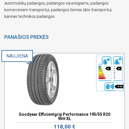
automobilių padangos, padangos visureigiams, padangos
komerciniam transportui, padangos žemės ūkio transportui,
karinės technikos padangos.
PANAŠIOS PREKĖS
NAUJIENA
B
B
70 dB
Goodyear Efficientgrip Performance 195/55 R20
95H XL
118,00 €