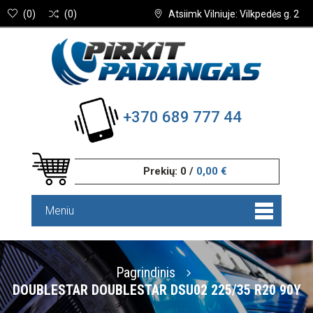
(
0
)
(
0
)
Atsiimk Vilniuje: Vilkpedės g. 2
+370 689 777 44
Prekių:
0
/
0,00 €
Meniu
Pagrindinis
DOUBLESTAR DOUBLESTAR DSU02 225/35 R20 90Y