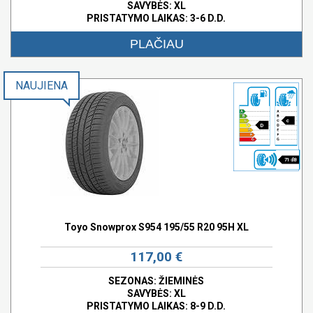
SAVYBĖS:
XL
PRISTATYMO LAIKAS: 3-6 D.D.
PLAČIAU
NAUJIENA
c
D
71 dB
Toyo Snowprox S954 195/55 R20 95H XL
117,00 €
SEZONAS: ŽIEMINĖS
SAVYBĖS:
XL
PRISTATYMO LAIKAS: 8-9 D.D.