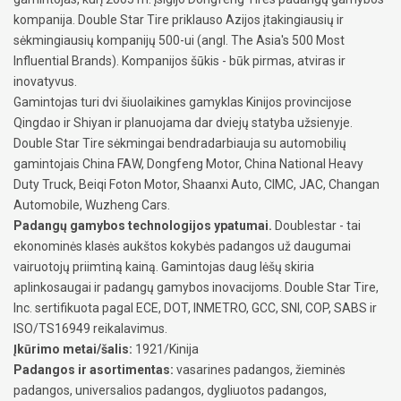
kompanija. Double Star Tire priklauso Azijos įtakingiausių ir
sėkmingiausių kompanijų 500-ui (angl. The Asia's 500 Most
Influential Brands). Kompanijos šūkis - būk pirmas, atviras ir
inovatyvus.
Gamintojas turi dvi šiuolaikines gamyklas Kinijos provincijose
Qingdao ir Shiyan ir planuojama dar dviejų statyba užsienyje.
Double Star Tire sėkmingai bendradarbiauja su automobilių
gamintojais China FAW, Dongfeng Motor, China National Heavy
Duty Truck, Beiqi Foton Motor, Shaanxi Auto, CIMC, JAC, Changan
Automobile, Wuzheng Cars.
Padangų gamybos technologijos ypatumai.
Doublestar - tai
ekonominės klasės aukštos kokybės padangos už daugumai
vairuotojų priimtiną kainą. Gamintojas daug lėšų skiria
aplinkosaugai ir padangų gamybos inovacijoms. Double Star Tire,
Inc. sertifikuota pagal ECE, DOT, INMETRO, GCC, SNI, COP, SABS ir
ISO/TS16949 reikalavimus.
Įkūrimo metai/šalis:
1921/Kinija
Padangos ir asortimentas:
vasarines padangos, žieminės
padangos, universalios padangos, dygliuotos padangos,