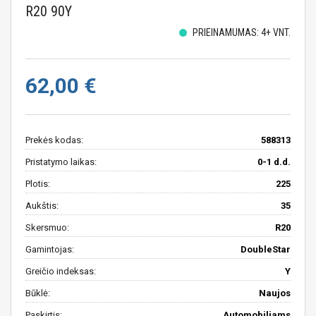
R20 90Y
PRIEINAMUMAS: 4+ VNT.
62,00 €
Prekės kodas:
588313
Pristatymo laikas:
0-1 d.d.
Plotis:
225
Aukštis:
35
Skersmuo:
R20
Gamintojas:
DoubleStar
Greičio indeksas:
Y
Būklė:
Naujos
Paskirtis:
Automobiliams