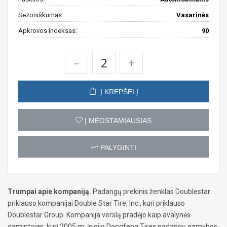
Sezoniškumas:
Vasarinės
Apkrovos indeksas:
90
–
+
Į KREPŠELĮ
Į MĖGSTAMIAUSIAS
PALYGINTI
Trumpai apie kompaniją.
Padangų prekinis ženklas Doublestar
priklauso kompanijai Double Star Tire, Inc., kuri priklauso
Doublestar Group. Kompanija verslą pradėjo kaip avalynės
gamintojas, kurį 2005 m. įsigijo Dongfeng Tires padangų gamybos