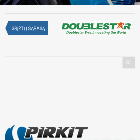
GRĮŽTĮ Į SĄRAŠĄ