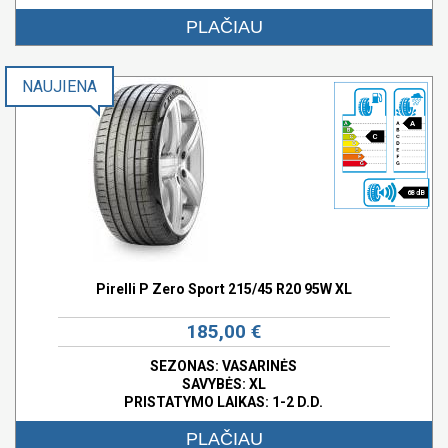
PLAČIAU
NAUJIENA
A
C
68 dB
Pirelli P Zero Sport 215/45 R20 95W XL
185,00 €
SEZONAS: VASARINĖS
SAVYBĖS:
XL
PRISTATYMO LAIKAS: 1-2 D.D.
PLAČIAU