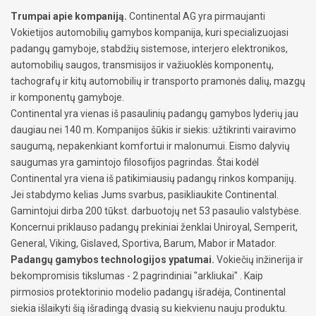
Trumpai apie kompaniją.
Continental AG yra pirmaujanti
Vokietijos automobilių gamybos kompanija, kuri specializuojasi
padangų gamyboje, stabdžių sistemose, interjero elektronikos,
automobilių saugos, transmisijos ir važiuoklės komponentų,
tachografų ir kitų automobilių ir transporto pramonės dalių, mazgų
ir komponentų gamyboje.
Continental yra vienas iš pasaulinių padangų gamybos lyderių jau
daugiau nei 140 m. Kompanijos šūkis ir siekis: užtikrinti vairavimo
saugumą, nepakenkiant komfortui ir malonumui. Eismo dalyvių
saugumas yra gamintojo filosofijos pagrindas. Štai kodėl
Continental yra viena iš patikimiausių padangų rinkos kompanijų.
Jei stabdymo kelias Jums svarbus, pasikliaukite Continental.
Gamintojui dirba 200 tūkst. darbuotojų net 53 pasaulio valstybėse.
Koncernui priklauso padangų prekiniai ženklai Uniroyal, Semperit,
General, Viking, Gislaved, Sportiva, Barum, Mabor ir Matador.
Padangų gamybos technologijos ypatumai.
Vokiečių inžinerija ir
bekompromisis tikslumas - 2 pagrindiniai "arkliukai" . Kaip
pirmosios protektorinio modelio padangų išradėja, Continental
siekia išlaikyti šią išradingą dvasią su kiekvienu nauju produktu.