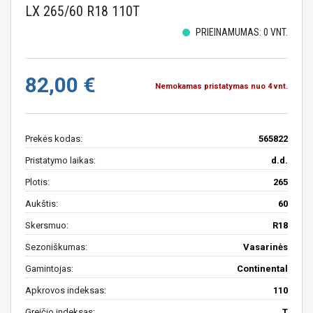
LX 265/60 R18 110T
PRIEINAMUMAS: 0 VNT.
82,00 €
Nemokamas pristatymas nuo 4 vnt.
Prekės kodas:
565822
Pristatymo laikas:
d.d.
Plotis:
265
Aukštis:
60
Skersmuo:
R18
Sezoniškumas:
Vasarinės
Gamintojas:
Continental
Apkrovos indeksas:
110
Greičio indeksas:
T