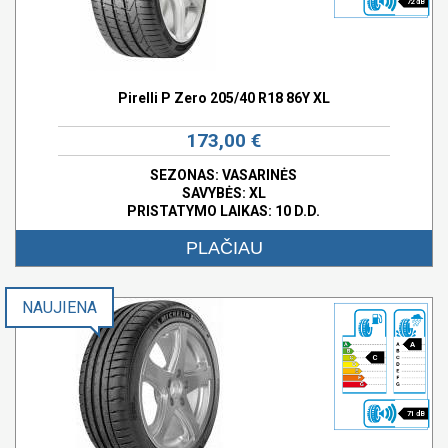
72 dB
Pirelli P Zero 205/40 R18 86Y XL
173,00 €
SEZONAS: VASARINĖS
SAVYBĖS:
XL
PRISTATYMO LAIKAS: 10 D.D.
PLAČIAU
NAUJIENA
A
C
71 dB