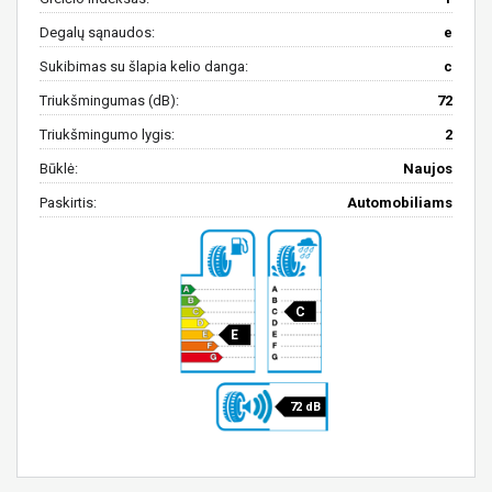
Degalų sąnaudos:
e
Sukibimas su šlapia kelio danga:
c
Triukšmingumas (dB):
72
Triukšmingumo lygis:
2
Būklė:
Naujos
Paskirtis:
Automobiliams
C
E
72 dB