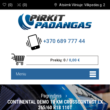
(
0
)
(
0
)
Atsiimk Vilniuje: Vilkpedės g. 2
+370 689 777 44
Prekių:
0
/
0,00 €
Meniu
Pagrindinis
CONTINENTAL DEMO 10 KM CROSSCONTACT LX
265/60 R18 110T