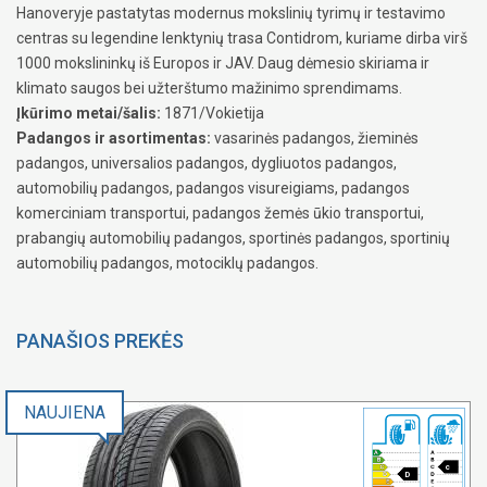
Hanoveryje pastatytas modernus mokslinių tyrimų ir testavimo
centras su legendine lenktynių trasa Contidrom, kuriame dirba virš
1000 mokslininkų iš Europos ir JAV. Daug dėmesio skiriama ir
klimato saugos bei užterštumo mažinimo sprendimams.
Įkūrimo metai/šalis:
1871/Vokietija
Padangos ir asortimentas:
vasarinės padangos, žieminės
padangos, universalios padangos, dygliuotos padangos,
automobilių padangos, padangos visureigiams, padangos
komerciniam transportui, padangos žemės ūkio transportui,
prabangių automobilių padangos, sportinės padangos, sportinių
automobilių padangos, motociklų padangos.
PANAŠIOS PREKĖS
NAUJIENA
c
D