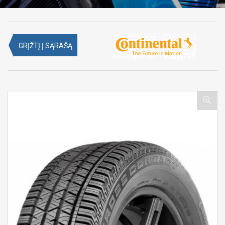
GRĮŽTĮ Į SĄRAŠĄ