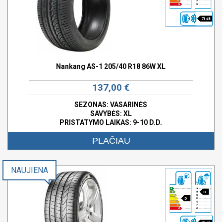
71 dB
Nankang AS-1 205/40 R18 86W XL
137,00 €
SEZONAS: VASARINĖS
SAVYBĖS:
XL
PRISTATYMO LAIKAS: 9-10 D.D.
PLAČIAU
NAUJIENA
B
D