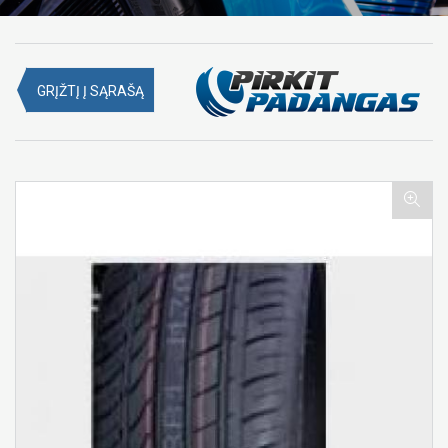
GRĮŽTĮ Į SĄRAŠĄ