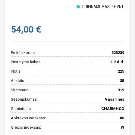
PRIEINAMUMAS: 4+ VNT.
54,00 €
Prekės kodas:
523239
Pristatymo laikas:
1-2 d.d.
Plotis:
225
Aukštis:
35
Skersmuo:
R19
Sezoniškumas:
Vasarinės
Gamintojas:
CHARMHOO
Apkrovos indeksas:
88
Greičio indeksas:
W