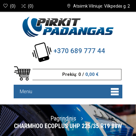
(
0
)
(
0
)
Atsiimk Vilniuje: Vilkpedės g. 2
+370 689 777 44
Prekių:
0
/
0,00 €
Meniu
Pagrindinis
CHARMHOO ECOPLUS UHP 225/35 R19 88W