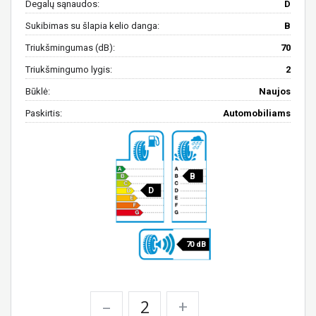
Degalų sąnaudos:
D
Sukibimas su šlapia kelio danga:
B
Triukšmingumas (dB):
70
Triukšmingumo lygis:
2
Būklė:
Naujos
Paskirtis:
Automobiliams
B
D
70 dB
–
+