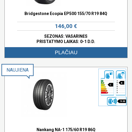
Bridgestone Ecopia EP500 155/70 R19 84Q
146,00 €
SEZONAS: VASARINĖS
PRISTATYMO LAIKAS: 0-1 D.D.
PLAČIAU
NAUJIENA
B
C
70 dB
Nankang NA-1 175/60 R19 86Q