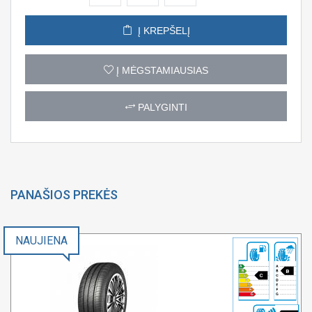
Į KREPŠELĮ
Į MĖGSTAMIAUSIAS
PALYGINTI
PANAŠIOS PREKĖS
NAUJIENA
B
C