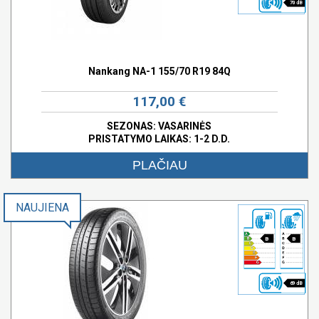
70 dB
Nankang NA-1 155/70 R19 84Q
117,00 €
SEZONAS: VASARINĖS
PRISTATYMO LAIKAS: 1-2 D.D.
PLAČIAU
NAUJIENA
B
B
69 dB