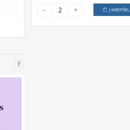
–
+
Į KREPŠEL