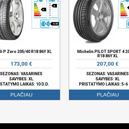
B
D
72 dB
lli P Zero 205/40 R18 86Y XL
Michelin PILOT SPORT 4 2
R18 86Y XL
173,00 €
207,00 €
SEZONAS: VASARINĖS
SEZONAS: VASARINĖS
SAVYBĖS:
XL
SAVYBĖS:
XL
STATYMO LAIKAS: 10 D.D.
PRISTATYMO LAIKAS: 5-6 
PLAČIAU
PLAČIAU