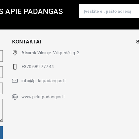
S APIE PADANGAS
KONTAKTAI
Atsiimk Vilniuje: Vilkpedės g. 2
+370 689 777 44
info@pirkitpadangas.lt
www.pirkitpadangas.lt