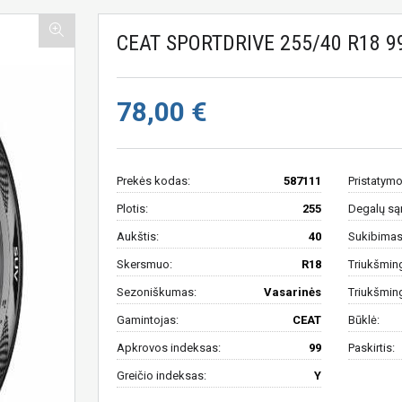
CEAT SPORTDRIVE 255/40 R18 9
78,00 €
Prekės kodas:
587111
Pristatymo
Plotis:
255
Degalų są
Aukštis:
40
Sukibimas 
Skersmuo:
R18
Triukšmin
Sezoniškumas:
Vasarinės
Triukšmin
Gamintojas:
CEAT
Būklė:
Apkrovos indeksas:
99
Paskirtis:
Greičio indeksas:
Y