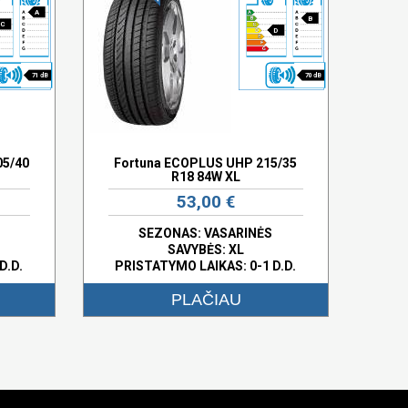
A
B
C
D
71 dB
70 dB
05/40
Fortuna ECOPLUS UHP 215/35
R18 84W XL
53,00 €
SEZONAS: VASARINĖS
SAVYBĖS:
XL
D.D.
PRISTATYMO LAIKAS: 0-1 D.D.
PLAČIAU