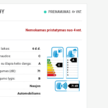
9Y
PRIEINAMUMAS: 4+ VNT.
Nemokamas pristatymas nuo 4 vnt.
 laikas:
6 d.d.
naudos:
C
A
su šlapia kelio danga:
A
C
gumas (dB):
71
gumo lygis:
B
Naujos
71 dB
Automobiliams