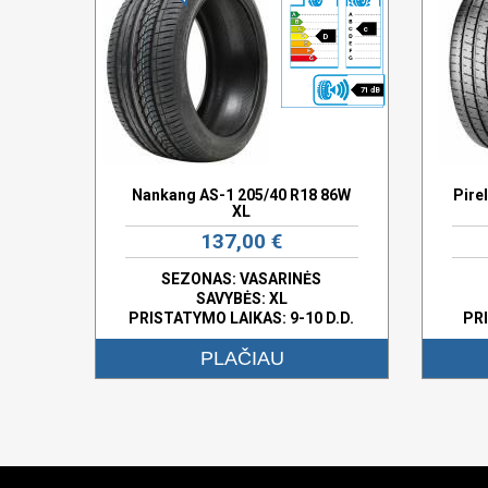
c
D
71 dB
Nankang AS-1 205/40 R18 86W
Pire
XL
137,00 €
SEZONAS: VASARINĖS
SAVYBĖS:
XL
PRISTATYMO LAIKAS: 9-10 D.D.
PRI
PLAČIAU