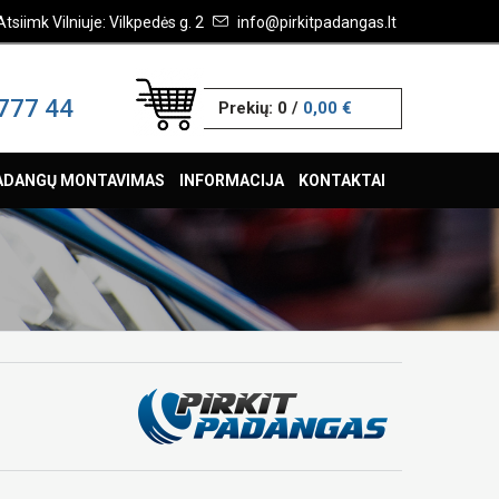
Atsiimk Vilniuje: Vilkpedės g. 2
info@pirkitpadangas.lt
777 44
Prekių:
0
/
0,00 €
ADANGŲ MONTAVIMAS
INFORMACIJA
KONTAKTAI