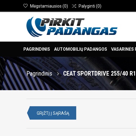
Mėgstamiausios
(
0
)
Palyginti
(
0
)
PAGRINDINIS
AUTOMOBILIŲ PADANGOS
VASARINĖS
Pagrindinis
CEAT SPORTDRIVE 255/40 R1
GRĮŽTĮ Į SĄRAŠĄ