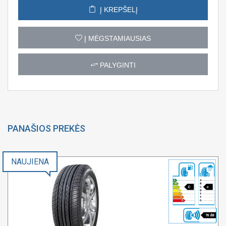
Į KREPŠELĮ
Į MĖGSTAMIAUSIAS
PALYGINTI
PANAŠIOS PREKĖS
NAUJIENA
C
c
70 dB