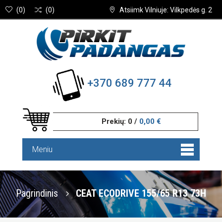
(
0
)
(
0
)
Atsiimk Vilniuje: Vilkpedės g. 2
+370 689 777 44
Prekių:
0
/
0,00 €
Meniu
Pagrindinis
CEAT ECODRIVE 155/65 R13 73H