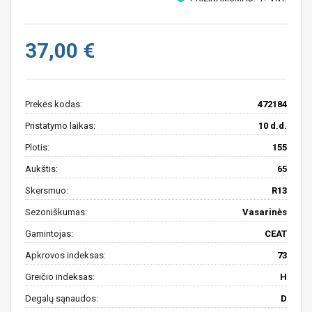
37,00 €
Prekės kodas:
472184
Pristatymo laikas:
10 d.d.
Plotis:
155
Aukštis:
65
Skersmuo:
R13
Sezoniškumas:
Vasarinės
Gamintojas:
CEAT
Apkrovos indeksas:
73
Greičio indeksas:
H
Degalų sąnaudos:
D