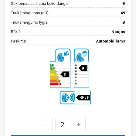
Sukibimas su šlapia kelio danga:
B
Triukšmingumas (dB):
69
Triukšmingumo lygis:
B
Būklė:
Naujos
Paskirtis:
Automobiliams
B
D
69 dB
–
+