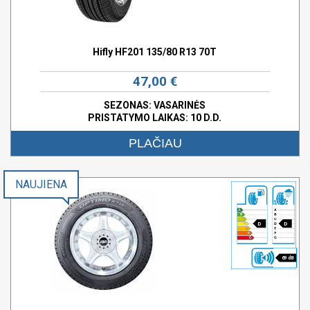
Hifly HF201 135/80 R13 70T
47,00 €
SEZONAS: VASARINĖS
PRISTATYMO LAIKAS: 10 D.D.
PLAČIAU
NAUJIENA
D
D
69 dB