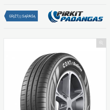
GRĮŽTĮ Į SĄRAŠĄ