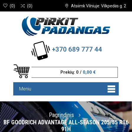
(
0
)
(
0
)
Atsiimk Vilniuje: Vilkpedės g. 2
+370 689 777 44
Prekių:
0
/
0,00 €
Meniu
Pagrindinis
BF GOODRICH ADVANTAGE ALL-SEASON 205/55 R16
91H