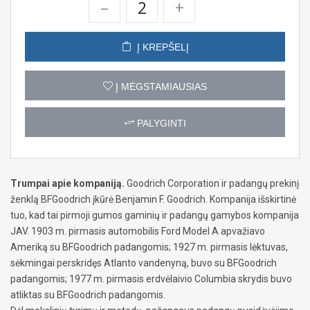
–
+
Į KREPŠELĮ
Į MĖGSTAMIAUSIAS
PALYGINTI
Trumpai apie kompaniją.
Goodrich Corporation ir padangų prekinį
ženklą BFGoodrich įkūrė Benjamin F. Goodrich. Kompanija išskirtinė
tuo, kad tai pirmoji gumos gaminių ir padangų gamybos kompanija
JAV. 1903 m. pirmasis automobilis Ford Model A apvažiavo
Ameriką su BFGoodrich padangomis; 1927 m. pirmasis lėktuvas,
sėkmingai perskridęs Atlanto vandenyną, buvo su BFGoodrich
padangomis; 1977 m. pirmasis erdvėlaivio Columbia skrydis buvo
atliktas su BFGoodrich padangomis.