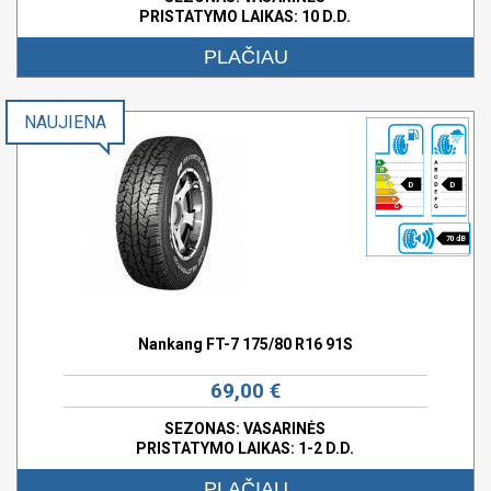
PRISTATYMO LAIKAS: 10 D.D.
PLAČIAU
NAUJIENA
D
D
70 dB
Nankang FT-7 175/80 R16 91S
69,00 €
SEZONAS: VASARINĖS
PRISTATYMO LAIKAS: 1-2 D.D.
PLAČIAU