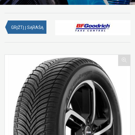
GRĮŽTĮ Į SĄRAŠĄ