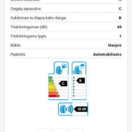
Degalų sąnaudos:
C
Sukibimas su šlapia kelio danga:
B
Triukšmingumas (dB):
69
Triukšmingumo lygis:
1
Būklė:
Naujos
Paskirtis:
Automobiliams
B
C
69 dB