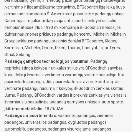
Dėl mokslinių tyrimų ir metodų, pažangaus padangų nusidėvėjimo
įvertinimo ir ilgaamžiškumo testavimo, BFGoodrich ilgą laiką buvo
pirmaujanti kompanija Š. Amerikos ir pasaulinėje padangų rinkoje.
Gamintojas reguliariai dalyvauja auto sporto lenktynėse, ralio
čempionatuose. Nuo 1990 m. kompanija BFGoodrich ir visos jos
dukterinės įmonės priklauso padangų koncernui Michelin. Michelin
Group priklauso padangų prekiniai ženklai BFGoodrich, Kleber,
Kormoran, Michelin, Orium, Riken, Taurus, Uniroyal, Tigar Tyres,
Strial, Sebring.
Padangų gamybos technologijos ypatumai.
Padangų
nepriekaištinga kokybė ir unikalus stilius yra BFGoodrich savybės,
kurių dėka ji žinoma ir vertinama vairuotojų visame pasaulyje. Kai
pasirenkate padangą, Jūs pasirenkate vairavimo komfortą. Jei
vertinate padangų našumą ir kokybę, BFGoodrich ženklas skirtas
Jums. Padangų BFGoodrich vardas ir prekinis ženklas yra vienas iš
žinomiausių pasaulinėje padangų gamybos rinkoje ir auto sporte.
Įkūrimo metai/šalis:
1870/JAV
Padangos ir asortimentas:
vasarinės padangos, žieminės
padangos, universalios padangos, dygliuotos padangos,
automobilių padangos, padangos visureigiams, padangos