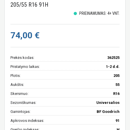
205/55 R16 91H
PRIEINAMUMAS: 4+ VNT.
74,00 €
Prekės kodas:
362525
Pristatymo laikas:
1-2 d.d.
Plotis:
205
Aukštis:
55
Skersmuo:
R16
Sezoniškumas:
Universalios
Gamintojas:
BF Goodrich
Apkrovos indeksas:
91
Greičio indeksas:
H