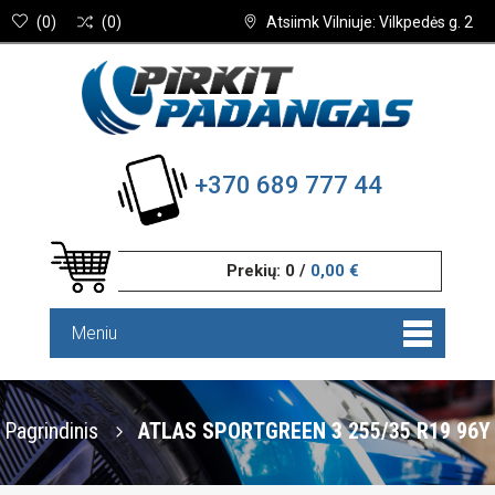
(
0
)
(
0
)
Atsiimk Vilniuje: Vilkpedės g. 2
+370 689 777 44
Prekių:
0
/
0,00 €
Meniu
Pagrindinis
ATLAS SPORTGREEN 3 255/35 R19 96Y