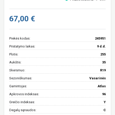
67,00 €
Prekės kodas:
245951
Pristatymo laikas:
9 d.d.
Plotis:
255
Aukštis:
35
Skersmuo:
R19
Sezoniškumas:
Vasarinės
Gamintojas:
Atlas
Apkrovos indeksas:
96
Greičio indeksas:
Y
Degalų sąnaudos:
C