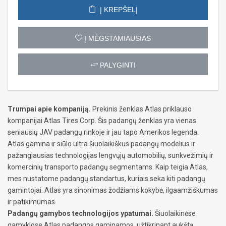
Į KREPŠELĮ
Į MĖGSTAMIAUSIAS
PALYGINTI
Trumpai apie kompaniją.
Prekinis ženklas Atlas priklauso
kompanijai Atlas Tires Corp. Šis padangų ženklas yra vienas
seniausių JAV padangų rinkoje ir jau tapo Amerikos legenda.
Atlas gamina ir siūlo ultra šiuolaikiškus padangų modelius ir
pažangiausias technologijas lengvųjų automobilių, sunkvežimių ir
komercinių transporto padangų segmentams. Kaip teigia Atlas,
mes nustatome padangų standartus, kuriais seka kiti padangų
gamintojai. Atlas yra sinonimas žodžiams kokybė, ilgaamžiškumas
ir patikimumas.
Padangų gamybos technologijos ypatumai.
Šiuolaikinėse
gamyklose Atlas padangos gaminamos, užtikrinant aukštą