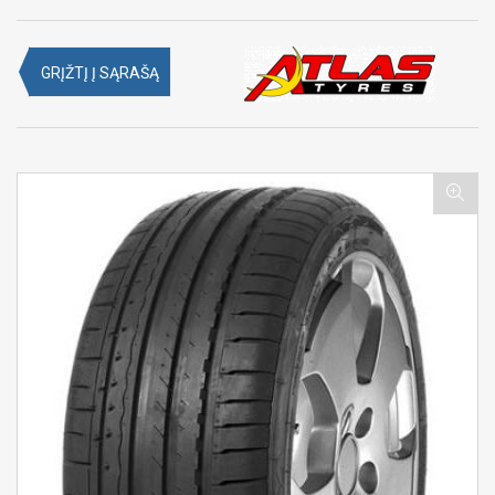
GRĮŽTĮ Į SĄRAŠĄ