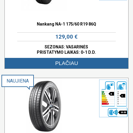
Nankang NA-1 175/60 R19 86Q
129,00 €
SEZONAS: VASARINĖS
PRISTATYMO LAIKAS: 0-1 D.D.
PLAČIAU
NAUJIENA
B
c
69 dB