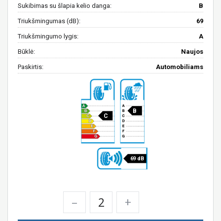
Sukibimas su šlapia kelio danga:
B
Triukšmingumas (dB):
69
Triukšmingumo lygis:
A
Būklė:
Naujos
Paskirtis:
Automobiliams
B
C
69 dB
–
+