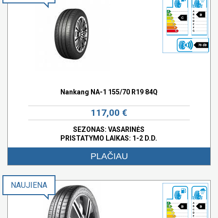
B
C
70 dB
Nankang NA-1 155/70 R19 84Q
117,00 €
SEZONAS: VASARINĖS
PRISTATYMO LAIKAS: 1-2 D.D.
PLAČIAU
NAUJIENA
B
B