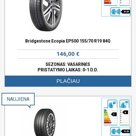
69 dB
Bridgestone Ecopia EP500 155/70 R19 84Q
146,00 €
SEZONAS: VASARINĖS
PRISTATYMO LAIKAS: 0-1 D.D.
PLAČIAU
NAUJIENA
B
C
70 dB