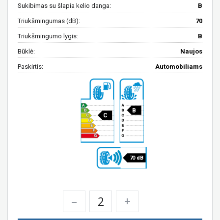
Sukibimas su šlapia kelio danga:
B
Triukšmingumas (dB):
70
Triukšmingumo lygis:
B
Būklė:
Naujos
Paskirtis:
Automobiliams
B
C
70 dB
–
+