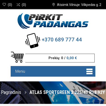
(
0
)
(
0
)
Atsiimk Vilniuje: Vilkpedės g. 2
+370 689 777 44
Prekių:
0
/
0,00 €
Meniu
Pagrindinis
ATLAS SPORTGREEN 2 225/40 R18 92Y