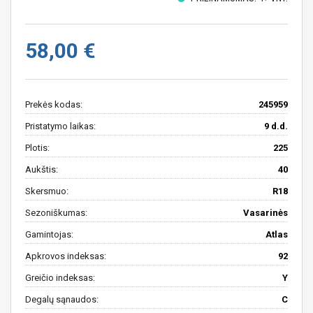
58,00 €
Prekės kodas:
245959
Pristatymo laikas:
9 d.d.
Plotis:
225
Aukštis:
40
Skersmuo:
R18
Sezoniškumas:
Vasarinės
Gamintojas:
Atlas
Apkrovos indeksas:
92
Greičio indeksas:
Y
Degalų sąnaudos:
C