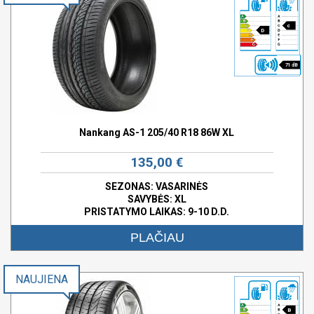
c
D
71 dB
Nankang AS-1 205/40 R18 86W XL
135,00 €
SEZONAS: VASARINĖS
SAVYBĖS:
XL
PRISTATYMO LAIKAS: 9-10 D.D.
PLAČIAU
NAUJIENA
B