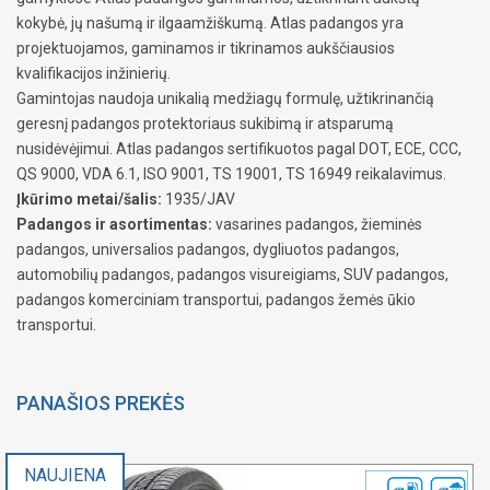
kokybė, jų našumą ir ilgaamžiškumą. Atlas padangos yra
projektuojamos, gaminamos ir tikrinamos aukščiausios
kvalifikacijos inžinierių.
Gamintojas naudoja unikalią medžiagų formulę, užtikrinančią
geresnį padangos protektoriaus sukibimą ir atsparumą
nusidėvėjimui. Atlas padangos sertifikuotos pagal DOT, ECE, CCC,
QS 9000, VDA 6.1, ISO 9001, TS 19001, TS 16949 reikalavimus.
Įkūrimo metai/šalis:
1935/JAV
Padangos ir asortimentas:
vasarines padangos, žieminės
padangos, universalios padangos, dygliuotos padangos,
automobilių padangos, padangos visureigiams, SUV padangos,
padangos komerciniam transportui, padangos žemės ūkio
transportui.
PANAŠIOS PREKĖS
NAUJIENA