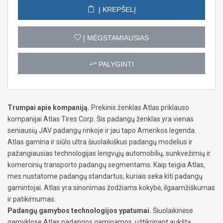
Į KREPŠELĮ
Į MĖGSTAMIAUSIAS
PALYGINTI
Trumpai apie kompaniją.
Prekinis ženklas Atlas priklauso
kompanijai Atlas Tires Corp. Šis padangų ženklas yra vienas
seniausių JAV padangų rinkoje ir jau tapo Amerikos legenda.
Atlas gamina ir siūlo ultra šiuolaikiškus padangų modelius ir
pažangiausias technologijas lengvųjų automobilių, sunkvežimių ir
komercinių transporto padangų segmentams. Kaip teigia Atlas,
mes nustatome padangų standartus, kuriais seka kiti padangų
gamintojai. Atlas yra sinonimas žodžiams kokybė, ilgaamžiškumas
ir patikimumas.
Padangų gamybos technologijos ypatumai.
Šiuolaikinėse
gamyklose Atlas padangos gaminamos, užtikrinant aukštą