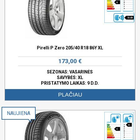
D
72 dB
Pirelli P Zero 205/40 R18 86Y XL
173,00 €
SEZONAS: VASARINĖS
SAVYBĖS:
XL
PRISTATYMO LAIKAS: 9 D.D.
PLAČIAU
NAUJIENA
A
C