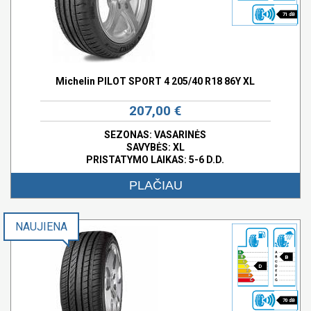
71 dB
Michelin PILOT SPORT 4 205/40 R18 86Y XL
207,00 €
SEZONAS: VASARINĖS
SAVYBĖS:
XL
PRISTATYMO LAIKAS: 5-6 D.D.
PLAČIAU
NAUJIENA
B
D
70 dB