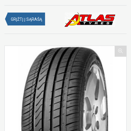
GRĮŽTĮ Į SĄRAŠĄ