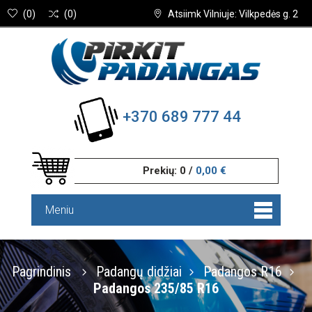
(
0
)
(
0
)
Atsiimk Vilniuje: Vilkpedės g. 2
+370 689 777 44
Prekių:
0
/
0,00 €
Meniu
Pagrindinis
Padangų didžiai
Padangos R16
Padangos 235/85 R16