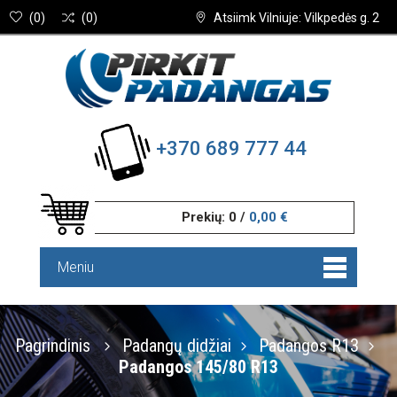
(
0
)
(
0
)
Atsiimk Vilniuje: Vilkpedės g. 2
+370 689 777 44
Prekių:
0
/
0,00 €
Meniu
Pagrindinis
Padangų didžiai
Padangos R13
Padangos 145/80 R13