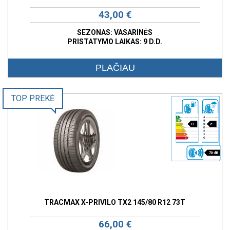
43,00 €
SEZONAS: VASARINĖS
PRISTATYMO LAIKAS: 9 D.D.
PLAČIAU
TOP PREKĖ
C
c
70 dB
TRACMAX X-PRIVILO TX2 145/80 R12 73T
66,00 €