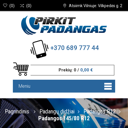
(
0
)
(
0
)
Atsiimk Vilniuje: Vilkpedės g. 2
+370 689 777 44
Prekių:
0
/
0,00 €
Meniu
Pagrindinis
Padangų didžiai
Padangos R12
Padangos 145/80 R12