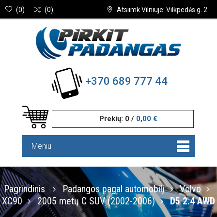
(
0
)
(
0
)
Atsiimk Vilniuje: Vilkpedės g. 2
+370 689 777 44
Prekių:
0
/
0,00 €
Meniu
Pagrindinis
Padangos pagal automobilį
Volvo
XC90
2005 metų С SUV (2002-2006)
D5 2.4 AWD