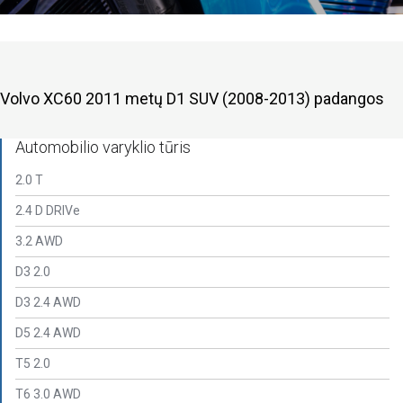
Volvo XC60 2011 metų D1 SUV (2008-2013) padangos
Automobilio varyklio tūris
2.0 T
2.4 D DRIVe
3.2 AWD
D3 2.0
D3 2.4 AWD
D5 2.4 AWD
T5 2.0
T6 3.0 AWD