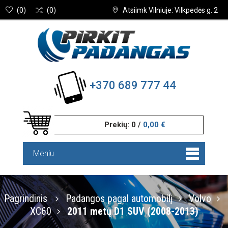
(
0
)
(
0
)
Atsiimk Vilniuje: Vilkpedės g. 2
+370 689 777 44
Prekių:
0
/
0,00 €
Meniu
Pagrindinis
Padangos pagal automobilį
Volvo
XC60
2011 metų D1 SUV (2008-2013)