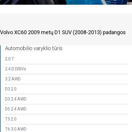
Volvo XC60 2009 metų D1 SUV (2008-2013) padangos
Automobilio varyklio tūris
2.0 T
2.4 D DRIVe
3.2 AWD
D3 2.0
D3 2.4 AWD
D5 2.4 AWD
T5 2.0
T6 3.0 AWD