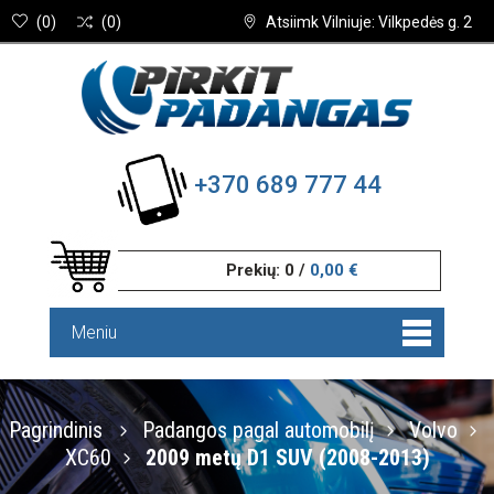
(
0
)
(
0
)
Atsiimk Vilniuje: Vilkpedės g. 2
+370 689 777 44
Prekių:
0
/
0,00 €
Meniu
Pagrindinis
Padangos pagal automobilį
Volvo
XC60
2009 metų D1 SUV (2008-2013)