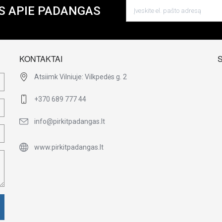
S APIE PADANGAS
KONTAKTAI
Atsiimk Vilniuje: Vilkpedės g. 2
+370 689 777 44
info@pirkitpadangas.lt
www.pirkitpadangas.lt