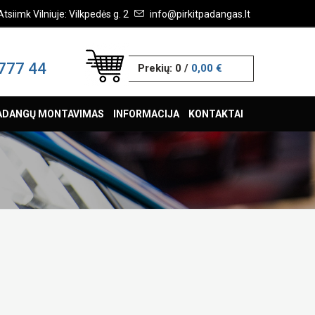
Atsiimk Vilniuje: Vilkpedės g. 2
info@pirkitpadangas.lt
777 44
Prekių:
0
/
0,00 €
ADANGŲ MONTAVIMAS
INFORMACIJA
KONTAKTAI