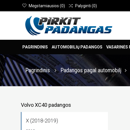
Mėgstamiausios
(
0
)
Palyginti
(
0
)
PAGRINDINIS
AUTOMOBILIŲ PADANGOS
VASARINĖS
Pagrindinis
Padangos pagal automobilį
Volvo XC40 padangos
X (2018-2019)