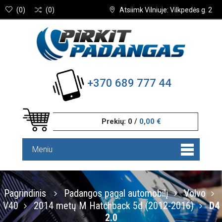
(
0
)
(
0
)
Atsiimk Vilniuje: Vilkpedės g. 2
+370 689 777 44
Prekių:
0
/
0,00 €
Meniu
Pagrindinis
Padangos pagal automobilį
Volvo
V40
2014 metų M Hatchback 5d (2012-2016)
D4
2.0