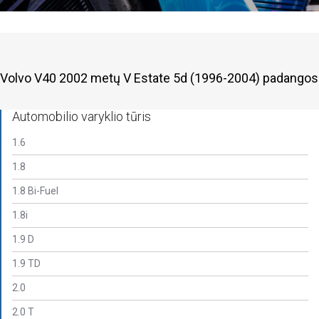
Volvo V40 2002 metų V Estate 5d (1996-2004) padangos
Automobilio varyklio tūris
1.6
1.8
1.8 Bi-Fuel
1.8i
1.9 D
1.9 TD
2.0
2.0 T