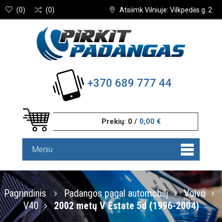
(
0
)
(
0
)
Atsiimk Vilniuje: Vilkpedės g. 2
+370 689 777 44
Prekių:
0
/
0,00 €
Meniu
Pagrindinis
Padangos pagal automobilį
Volvo
V40
2002 metų V Estate 5d (1996-2004)