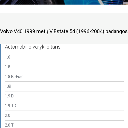
Volvo V40 1999 metų V Estate 5d (1996-2004) padangos
Automobilio varyklio tūris
1.6
1.8
1.8 Bi-Fuel
1.8i
1.9 D
1.9 TD
2.0
2.0 T