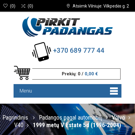
(
0
)
(
0
)
Atsiimk Vilniuje: Vilkpedės g. 2
+370 689 777 44
Prekių:
0
/
0,00 €
Meniu
Pagrindinis
Padangos pagal automobilį
Volvo
V40
1999 metų V Estate 5d (1996-2004)