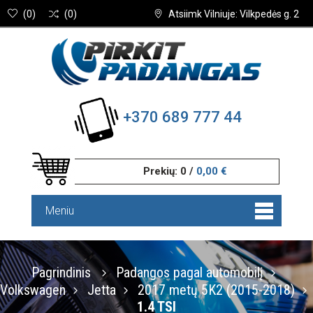
(
0
)
(
0
)
Atsiimk Vilniuje: Vilkpedės g. 2
+370 689 777 44
Prekių:
0
/
0,00 €
Meniu
Pagrindinis
Padangos pagal automobilį
Volkswagen
Jetta
2017 metų 5K2 (2015-2018)
1.4 TSI