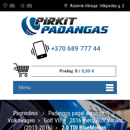
(
0
)
(
0
)
Atsiimk Vilniuje: Vilkpedės g. 2
+370 689 777 44
Prekių:
0
/
0,00 €
Meniu
Pagrindinis
Padangos pagal automobilį
Volkswagen
Golf VII
2016 metų AUV Variant
(2013-2016)
2.0 TDI BlueMotion