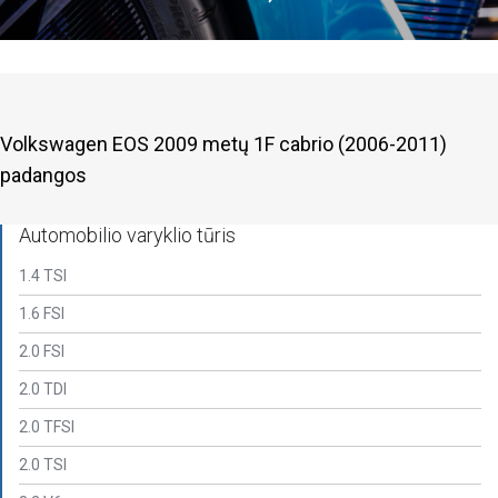
Volkswagen EOS 2009 metų 1F cabrio (2006-2011)
padangos
Automobilio varyklio tūris
1.4 TSI
1.6 FSI
2.0 FSI
2.0 TDI
2.0 TFSI
2.0 TSI