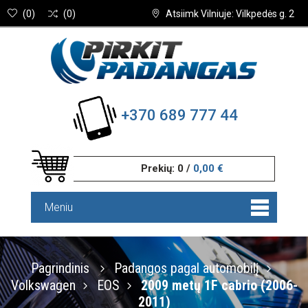
(
0
)
(
0
)
Atsiimk Vilniuje: Vilkpedės g. 2
+370 689 777 44
Prekių:
0
/
0,00 €
Meniu
Pagrindinis
Padangos pagal automobilį
Volkswagen
EOS
2009 metų 1F cabrio (2006-
2011)