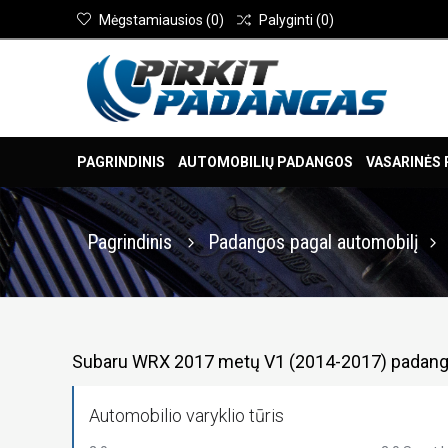
Mėgstamiausios
(
0
)
Palyginti
(
0
)
PAGRINDINIS
AUTOMOBILIŲ PADANGOS
VASARINĖS
Pagrindinis
Padangos pagal automobilį
Subaru WRX 2017 metų V1 (2014-2017) padan
Automobilio varyklio tūris