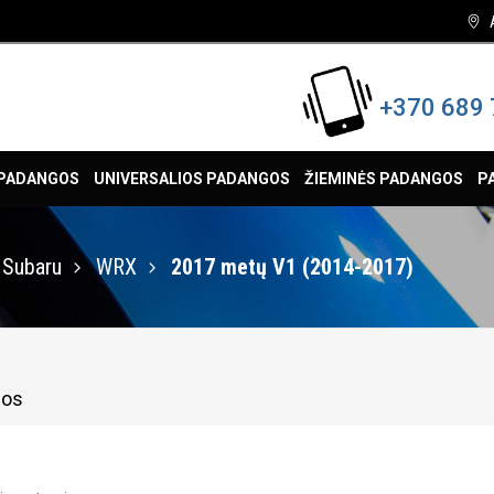
+370 689 
 PADANGOS
UNIVERSALIOS PADANGOS
ŽIEMINĖS PADANGOS
P
Subaru
WRX
2017 metų V1 (2014-2017)
gos