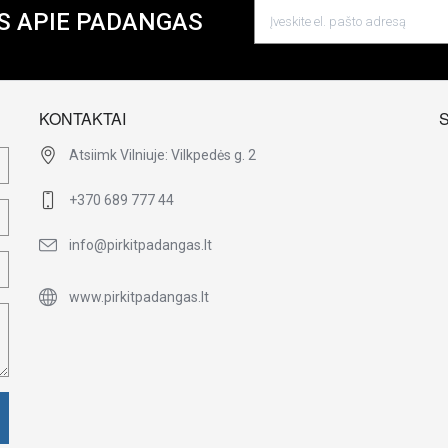
S APIE PADANGAS
KONTAKTAI
Atsiimk Vilniuje: Vilkpedės g. 2
+370 689 777 44
info@pirkitpadangas.lt
www.pirkitpadangas.lt