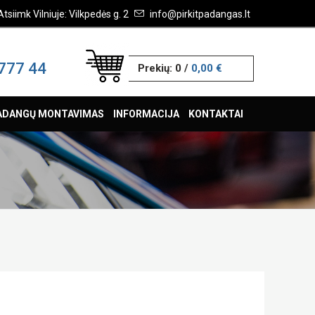
Atsiimk Vilniuje: Vilkpedės g. 2
info@pirkitpadangas.lt
777 44
Prekių:
0
/
0,00 €
ADANGŲ MONTAVIMAS
INFORMACIJA
KONTAKTAI