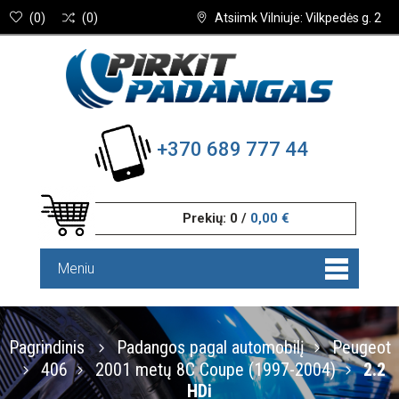
(
0
)
(
0
)
Atsiimk Vilniuje: Vilkpedės g. 2
+370 689 777 44
Prekių:
0
/
0,00 €
Meniu
Pagrindinis
Padangos pagal automobilį
Peugeot
406
2001 metų 8C Coupe (1997-2004)
2.2
HDi