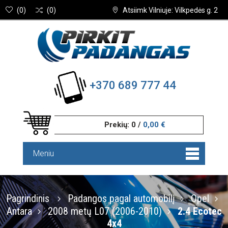
(
0
)
(
0
)
Atsiimk Vilniuje: Vilkpedės g. 2
+370 689 777 44
Prekių:
0
/
0,00 €
Meniu
Pagrindinis
Padangos pagal automobilį
Opel
Antara
2008 metų L07 (2006-2010)
2.4 Ecotec
4x4