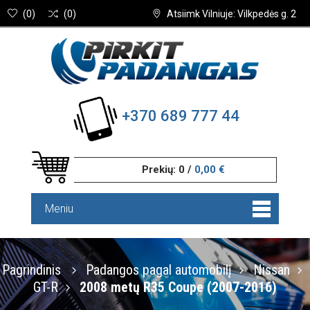
(
0
)
(
0
)
Atsiimk Vilniuje: Vilkpedės g. 2
+370 689 777 44
Prekių:
0
/
0,00 €
Meniu
Pagrindinis
Padangos pagal automobilį
Nissan
GT-R
2008 metų R35 Coupe (2007-2016)