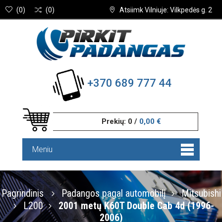
(
0
)
(
0
)
Atsiimk Vilniuje: Vilkpedės g. 2
+370 689 777 44
Prekių:
0
/
0,00 €
Meniu
Pagrindinis
Padangos pagal automobilį
Mitsubishi
L200
2001 metų K60T Double Cab 4d (1996-
2006)