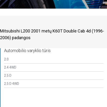
Mitsubishi L200 2001 metų K60T Double Cab 4d (1996-
2006) padangos
Automobilio varyklio tūris
2.0
2.4 4WD
2.5 D
2.5 D 4WD