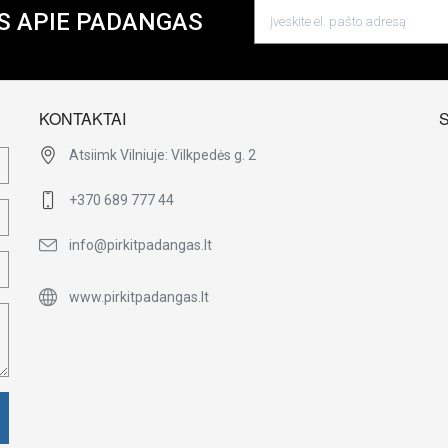
S APIE PADANGAS
KONTAKTAI
Atsiimk Vilniuje: Vilkpedės g. 2
+370 689 777 44
info@pirkitpadangas.lt
www.pirkitpadangas.lt