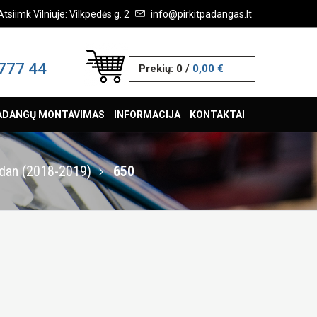
Atsiimk Vilniuje: Vilkpedės g. 2
info@pirkitpadangas.lt
777 44
Prekių:
0
/
0,00 €
ADANGŲ MONTAVIMAS
INFORMACIJA
KONTAKTAI
dan (2018-2019)
650