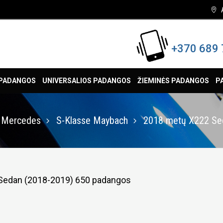
+370 689 
 PADANGOS
UNIVERSALIOS PADANGOS
ŽIEMINĖS PADANGOS
P
Mercedes
S-Klasse Maybach
2018 metų X222 Se
Sedan (2018-2019) 650 padangos