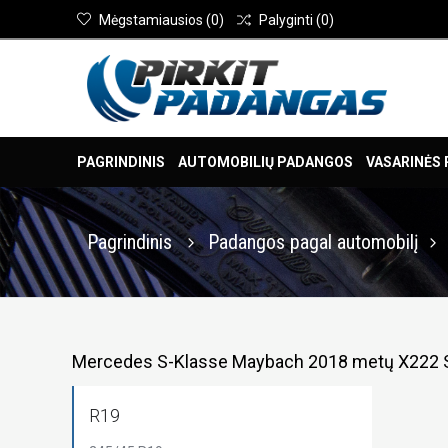
Mėgstamiausios
(
0
)
Palyginti
(
0
)
PAGRINDINIS
AUTOMOBILIŲ PADANGOS
VASARINĖS
Pagrindinis
Padangos pagal automobilį
Mercedes S-Klasse Maybach 2018 metų X222 
R19