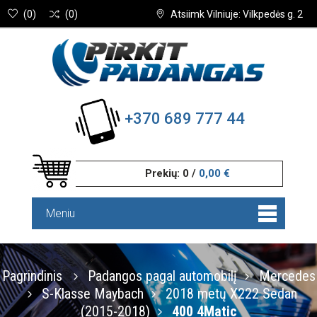
(
0
)
(
0
)
Atsiimk Vilniuje: Vilkpedės g. 2
+370 689 777 44
Prekių:
0
/
0,00 €
Meniu
Pagrindinis
Padangos pagal automobilį
Mercedes
S-Klasse Maybach
2018 metų X222 Sedan
(2015-2018)
400 4Matic