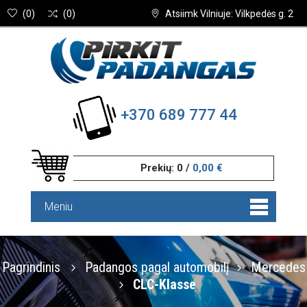
(
0
)
(
0
)
Atsiimk Vilniuje: Vilkpedės g. 2
+370 689 777 44
Prekių:
0
/
0,00 €
Meniu
Pagrindinis
Padangos pagal automobilį
Mercedes
CLC-Klasse