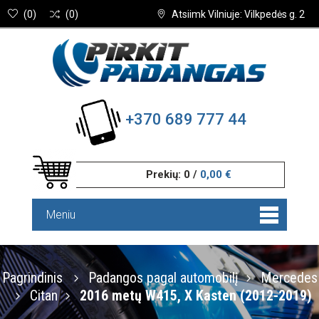
(
0
)
(
0
)
Atsiimk Vilniuje: Vilkpedės g. 2
+370 689 777 44
Prekių:
0
/
0,00 €
Meniu
Pagrindinis
Padangos pagal automobilį
Mercedes
Citan
2016 metų W415, X Kasten (2012-2019)