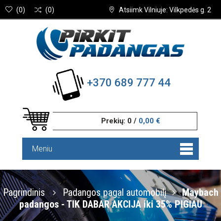
(
0
)
(
0
)
Atsiimk Vilniuje: Vilkpedės g. 2
+370 689 777 44
Prekių:
0
/
0,00 €
Meniu
Pagrindinis
Padangos pagal automobilį
Maybach
padangos - TIK DABAR AKCIJA iki 35% PIGIAU