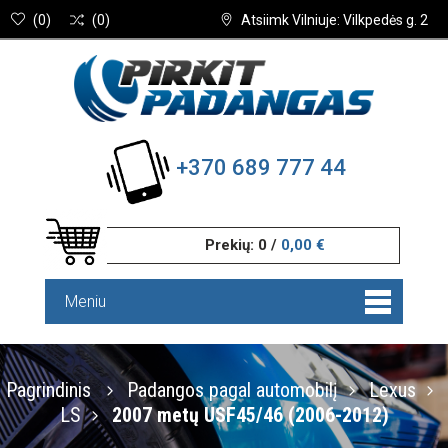
(
0
)
(
0
)
Atsiimk Vilniuje: Vilkpedės g. 2
+370 689 777 44
Prekių:
0
/
0,00 €
Meniu
Pagrindinis
Padangos pagal automobilį
Lexus
LS
2007 metų USF45/46 (2006-2012)