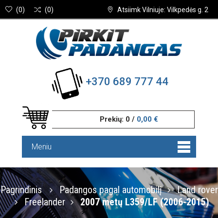
(
0
)
(
0
)
Atsiimk Vilniuje: Vilkpedės g. 2
+370 689 777 44
Prekių:
0
/
0,00 €
Meniu
Pagrindinis
Padangos pagal automobilį
Land rover
Freelander
2007 metų L359/LF (2006-2015)