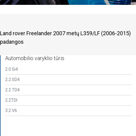
Land rover Freelander 2007 metų L359/LF (2006-2015)
padangos
Automobilio varyklio tūris
2.0 Si4
2.2 SD4
2.2 TD4
2.2TDI
3.2 V6